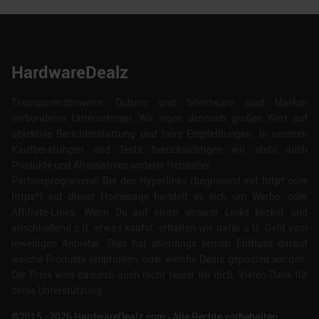
HardwareDealz
Transparenzhinweis: Dubaro und Silentware sind Marken
verbundener Unternehmen. Wir legen dennoch großen Wert auf
objektive Berichterstattung und faire Empfehlungen. In unseren
Kaufberatungen und Tests berücksichtigen wir stets auch
Produkte und Alternativen anderer Hersteller.
Partnerprogramme: Bei den Hyperlinks (beginnend mit http* oder
https*) auf dieser Homepage handelt es sich um Werbe- oder
Affiliate-Links. Wenn Du auf einen unserer Links klickst und
anschließend z.B. etwas kaufst, erhalten wir dafür u.U. Geld vom
jeweiligen Anbieter. Dies hat allerdings keinen Einfluss darauf
welche Produkte empfohlen, oder welche Deals geposted werden.
Der Preis wird dadurch auch nicht teurer für dich. Vielen Dank für
deine Unterstützung.
©2015 -
2026
HardwareDealz.com - Alle Rechte vorbehalten.