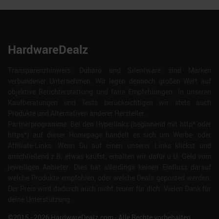
HardwareDealz
Transparenzhinweis: Dubaro und Silentware sind Marken
verbundener Unternehmen. Wir legen dennoch großen Wert auf
objektive Berichterstattung und faire Empfehlungen. In unseren
Kaufberatungen und Tests berücksichtigen wir stets auch
Produkte und Alternativen anderer Hersteller.
Partnerprogramme: Bei den Hyperlinks (beginnend mit http* oder
https*) auf dieser Homepage handelt es sich um Werbe- oder
Affiliate-Links. Wenn Du auf einen unserer Links klickst und
anschließend z.B. etwas kaufst, erhalten wir dafür u.U. Geld vom
jeweiligen Anbieter. Dies hat allerdings keinen Einfluss darauf
welche Produkte empfohlen, oder welche Deals geposted werden.
Der Preis wird dadurch auch nicht teurer für dich. Vielen Dank für
deine Unterstützung.
©2015 -
2026
HardwareDealz.com - Alle Rechte vorbehalten.