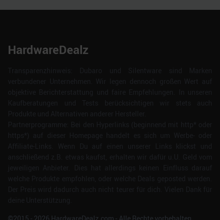
HardwareDealz
Transparenzhinweis: Dubaro und Silentware sind Marken
verbundener Unternehmen. Wir legen dennoch großen Wert auf
objektive Berichterstattung und faire Empfehlungen. In unseren
Kaufberatungen und Tests berücksichtigen wir stets auch
Produkte und Alternativen anderer Hersteller.
Partnerprogramme: Bei den Hyperlinks (beginnend mit http* oder
https*) auf dieser Homepage handelt es sich um Werbe- oder
Affiliate-Links. Wenn Du auf einen unserer Links klickst und
anschließend z.B. etwas kaufst, erhalten wir dafür u.U. Geld vom
jeweiligen Anbieter. Dies hat allerdings keinen Einfluss darauf
welche Produkte empfohlen, oder welche Deals geposted werden.
Der Preis wird dadurch auch nicht teurer für dich. Vielen Dank für
deine Unterstützung.
©2015 -
2026
HardwareDealz.com - Alle Rechte vorbehalten.