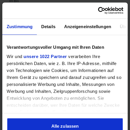
in Bit
Speicherbandbreite
30
in Gbps
Zustimmung
Details
Anzeigeneinstellungen
Über
Mehr technische Daten
Verantwortungsvoller Umgang mit Ihren Daten
Wir und
unsere 1022 Partner
verarbeiten Ihre
Hinweis: Unsere Links sind Affiliate Links. Wir erhalten beim Kauf
eine kleine Provision, ohne dass sich euer Preis erhöht.
persönlichen Daten, wie z. B. Ihre IP-Adresse, mithilfe
von Technologien wie Cookies, um Informationen auf
Ihrem Gerät zu speichern und darauf zuzugreifen und so
personalisierte Werbung und Inhalte, Messungen von
ZUM BESTPREIS
Werbung und Inhalten, Zielgruppenforschung sowie
Entwicklung von Angeboten zu ermöglichen. Sie
Vergleichen
entscheiden darüber, wer Ihre Daten für welche Zwecke
nutzt. Sie können Ihre Einwilligung jederzeit über die
Cookie-Erklärung oder durch Klicken auf das Privacy
Trigger Symbol ändern oder widerrufen
Alle zulassen