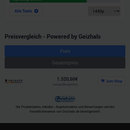
haben oder die sie im Rahmen Ihrer Nutzung der Dienste
gesammelt haben.
Alle Tests
Preisvergleich - Powered by Geizhals
Preis
Gesamtpreis
1.520,60
€
Zum Shop
(versandkostenfrei)
Die Produktdaten, Händler-, Angebotsdaten und Bewertungen werden
freundlicherweise von Geizhals.de bereitgestellt.