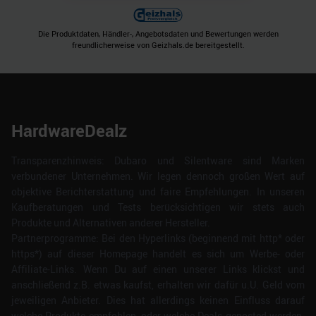
Die Produktdaten, Händler-, Angebotsdaten und Bewertungen werden
freundlicherweise von Geizhals.de bereitgestellt.
HardwareDealz
Transparenzhinweis: Dubaro und Silentware sind Marken
verbundener Unternehmen. Wir legen dennoch großen Wert auf
objektive Berichterstattung und faire Empfehlungen. In unseren
Kaufberatungen und Tests berücksichtigen wir stets auch
Produkte und Alternativen anderer Hersteller.
Partnerprogramme: Bei den Hyperlinks (beginnend mit http* oder
https*) auf dieser Homepage handelt es sich um Werbe- oder
Affiliate-Links. Wenn Du auf einen unserer Links klickst und
anschließend z.B. etwas kaufst, erhalten wir dafür u.U. Geld vom
jeweiligen Anbieter. Dies hat allerdings keinen Einfluss darauf
welche Produkte empfohlen, oder welche Deals geposted werden.