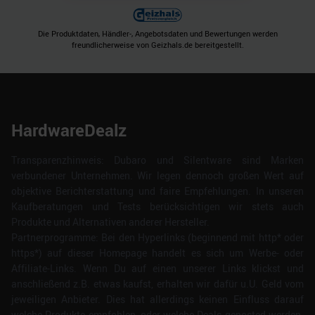
Die Produktdaten, Händler-, Angebotsdaten und Bewertungen werden
freundlicherweise von Geizhals.de bereitgestellt.
HardwareDealz
Transparenzhinweis: Dubaro und Silentware sind Marken
verbundener Unternehmen. Wir legen dennoch großen Wert auf
objektive Berichterstattung und faire Empfehlungen. In unseren
Kaufberatungen und Tests berücksichtigen wir stets auch
Produkte und Alternativen anderer Hersteller.
Partnerprogramme: Bei den Hyperlinks (beginnend mit http* oder
https*) auf dieser Homepage handelt es sich um Werbe- oder
Affiliate-Links. Wenn Du auf einen unserer Links klickst und
anschließend z.B. etwas kaufst, erhalten wir dafür u.U. Geld vom
jeweiligen Anbieter. Dies hat allerdings keinen Einfluss darauf
welche Produkte empfohlen, oder welche Deals geposted werden.