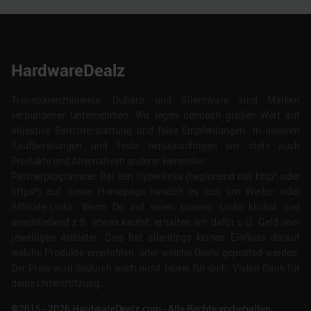
HardwareDealz
Transparenzhinweis: Dubaro und Silentware sind Marken
verbundener Unternehmen. Wir legen dennoch großen Wert auf
objektive Berichterstattung und faire Empfehlungen. In unseren
Kaufberatungen und Tests berücksichtigen wir stets auch
Produkte und Alternativen anderer Hersteller.
Partnerprogramme: Bei den Hyperlinks (beginnend mit http* oder
https*) auf dieser Homepage handelt es sich um Werbe- oder
Affiliate-Links. Wenn Du auf einen unserer Links klickst und
anschließend z.B. etwas kaufst, erhalten wir dafür u.U. Geld vom
jeweiligen Anbieter. Dies hat allerdings keinen Einfluss darauf
welche Produkte empfohlen, oder welche Deals geposted werden.
Der Preis wird dadurch auch nicht teurer für dich. Vielen Dank für
deine Unterstützung.
©2015 -
2026
HardwareDealz.com - Alle Rechte vorbehalten.