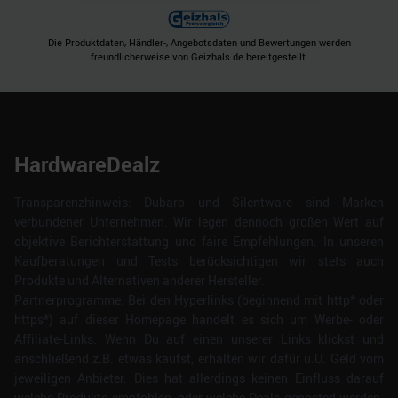
Die Produktdaten, Händler-, Angebotsdaten und Bewertungen werden
freundlicherweise von Geizhals.de bereitgestellt.
HardwareDealz
Transparenzhinweis: Dubaro und Silentware sind Marken
verbundener Unternehmen. Wir legen dennoch großen Wert auf
objektive Berichterstattung und faire Empfehlungen. In unseren
Kaufberatungen und Tests berücksichtigen wir stets auch
Produkte und Alternativen anderer Hersteller.
Partnerprogramme: Bei den Hyperlinks (beginnend mit http* oder
https*) auf dieser Homepage handelt es sich um Werbe- oder
Affiliate-Links. Wenn Du auf einen unserer Links klickst und
anschließend z.B. etwas kaufst, erhalten wir dafür u.U. Geld vom
jeweiligen Anbieter. Dies hat allerdings keinen Einfluss darauf
welche Produkte empfohlen, oder welche Deals geposted werden.