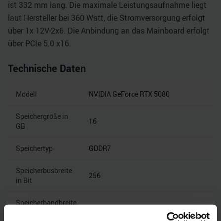
ist 332 mm lang. Die maximale Leistungsaufnahme liegt
laut Hersteller bei 360 Watt, die Stromversorgung erfolgt
über 1x 12V-2x6. Die Anbindung an das Mainboard erfolgt
über PCIe 5.0 x16.
Technische Daten
Modell
NVIDIA GeForce RTX 5080
Speichergröße in
16
GB
Speichertyp
GDDR7
Speicherbusbreite
256
in Bit
Speicherbandbreite
30
in Gbps