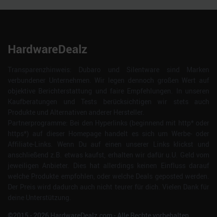
HardwareDealz
Transparenzhinweis: Dubaro und Silentware sind Marken
verbundener Unternehmen. Wir legen dennoch großen Wert auf
objektive Berichterstattung und faire Empfehlungen. In unseren
Kaufberatungen und Tests berücksichtigen wir stets auch
Produkte und Alternativen anderer Hersteller.
Partnerprogramme: Bei den Hyperlinks (beginnend mit http* oder
https*) auf dieser Homepage handelt es sich um Werbe- oder
Affiliate-Links. Wenn Du auf einen unserer Links klickst und
anschließend z.B. etwas kaufst, erhalten wir dafür u.U. Geld vom
jeweiligen Anbieter. Dies hat allerdings keinen Einfluss darauf
welche Produkte empfohlen, oder welche Deals geposted werden.
Der Preis wird dadurch auch nicht teurer für dich. Vielen Dank für
deine Unterstützung.
©2015 -
2026
HardwareDealz.com - Alle Rechte vorbehalten.