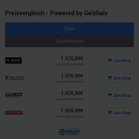
weiteren Daten zusammen, die Sie ihnen bereitgestellt
Preisvergleich - Powered by Geizhals
haben oder die sie im Rahmen Ihrer Nutzung der Dienste
gesammelt haben.
Preis
Gesamtpreis
1.576,89
€
Zum Shop
(versandkostenfrei)
1.576,90
€
Zum Shop
(versandkostenfrei)
1.576,90
€
Zum Shop
(versandkostenfrei)
1.926,99
€
Zum Shop
(versandkostenfrei)