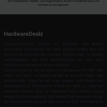
Die Produktdaten, Händler- und Angebotsdaten werden freundlicherweise von
Geizhals.de bereitgestellt.
HardwareDealz
Transparenzhinweis: Dubaro und Silentware sind Marken
verbundener Unternehmen. Wir legen dennoch großen Wert auf
objektive Berichterstattung und faire Empfehlungen. In unseren
Kaufberatungen und Tests berücksichtigen wir stets auch
Produkte und Alternativen anderer Hersteller.
Partnerprogramme: Bei den Hyperlinks (beginnend mit http* oder
https*) auf dieser Homepage handelt es sich um Werbe- oder
Affiliate-Links. Wenn Du auf einen unserer Links klickst und
anschließend z.B. etwas kaufst, erhalten wir dafür u.U. Geld vom
jeweiligen Anbieter. Dies hat allerdings keinen Einfluss darauf
welche Produkte empfohlen, oder welche Deals geposted werden.
Der Preis wird dadurch auch nicht teurer für dich. Vielen Dank für
deine Unterstützung.