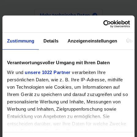
Mehr technische Daten
Hinweis: Unsere Links sind Affiliate Links. Wir erhalten beim Kauf
eine kleine Provision, ohne dass sich euer Preis erhöht.
Zustimmung
Details
Anzeigeneinstellungen
Über
Verantwortungsvoller Umgang mit Ihren Daten
ZUM BESTPREIS
Wir und
unsere 1022 Partner
verarbeiten Ihre
persönlichen Daten, wie z. B. Ihre IP-Adresse, mithilfe
Vergleichen
von Technologien wie Cookies, um Informationen auf
Ihrem Gerät zu speichern und darauf zuzugreifen und so
personalisierte Werbung und Inhalte, Messungen von
Werbung und Inhalten, Zielgruppenforschung sowie
GEWINNSPIEL
Entwicklung von Angeboten zu ermöglichen. Sie
entscheiden darüber, wer Ihre Daten für welche Zwecke
Gewinne einen MSI Gaming PC mit RTX 5070
nutzt. Sie können Ihre Einwilligung jederzeit über die
Ti!!