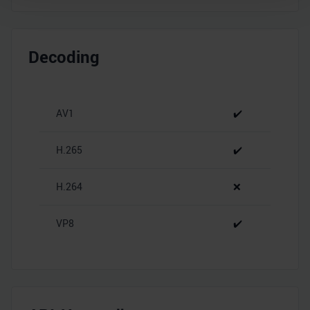
Wir verwenden Cookies, um Inhalte und Anzeigen zu
personalisieren, Funktionen für soziale Medien anbieten
Decoding
zu können und die Zugriffe auf unsere Website zu
analysieren. Außerdem geben wir Informationen zu Ihrer
Verwendung unserer Website an unsere Partner für
soziale Medien, Werbung und Analysen weiter. Unsere
AV1
✔️
Partner führen diese Informationen möglicherweise mit
weiteren Daten zusammen, die Sie ihnen bereitgestellt
H.265
✔️
haben oder die sie im Rahmen Ihrer Nutzung der Dienste
gesammelt haben.
H.264
❌
VP8
✔️