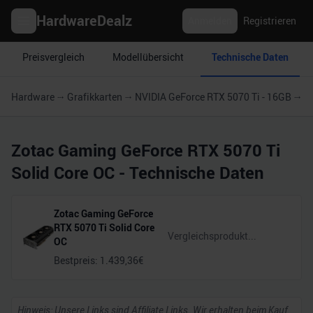
HardwareDealz
Anmelden
Registrieren
Preisvergleich
Modellübersicht
Technische Daten
Hardware
Grafikkarten
NVIDIA GeForce RTX 5070 Ti - 16GB
Z
Zotac Gaming GeForce RTX 5070 Ti
Solid Core OC
- Technische Daten
Zotac Gaming GeForce
RTX 5070 Ti Solid Core
OC
Bestpreis:
1.439,36
€
Hinweis: Unsere Links sind Affiliate Links. Wir erhalten beim Kauf