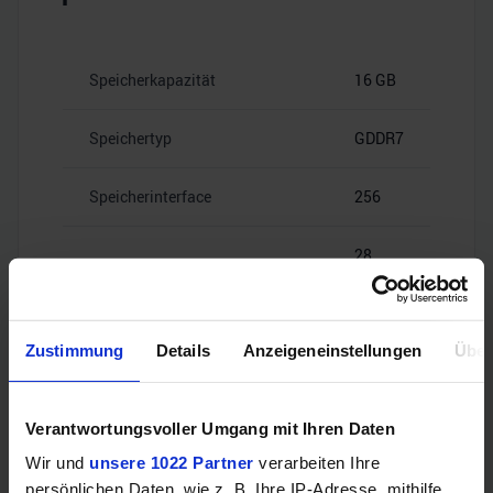
Speicherkapazität
16 GB
Speichertyp
GDDR7
Speicherinterface
256
28
Speicherbandbreite
Gbps
Zustimmung
Details
Anzeigeneinstellungen
Über
Videoanschlüsse
Verantwortungsvoller Umgang mit Ihren Daten
Wir und
unsere 1022 Partner
verarbeiten Ihre
persönlichen Daten, wie z. B. Ihre IP-Adresse, mithilfe