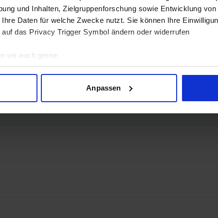
ung und Inhalten, Zielgruppenforschung sowie Entwicklung von
 Ihre Daten für welche Zwecke nutzt. Sie können Ihre Einwilligun
 auf das Privacy Trigger Symbol ändern oder widerrufen
n wir auch gerne:
geografische Lage erfassen, welche bis auf einige Meter genau 
 2.1b
Scannen nach bestimmten Merkmalen (Fingerprinting) identifizie
Anpassen
ie Ihre persönlichen Daten verarbeitet werden, und legen Sie I
nhalte und Anzeigen zu personalisieren, Funktionen für soziale
Website zu analysieren. Außerdem geben wir Informationen zu I
r soziale Medien, Werbung und Analysen weiter. Unsere Partner
 Daten zusammen, die Sie ihnen bereitgestellt haben oder die s
n.