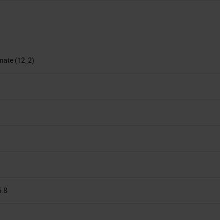
imate (12_2)
6.8