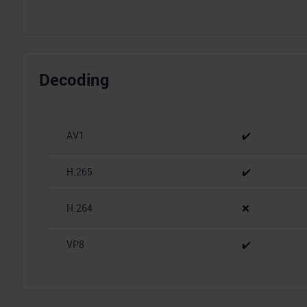
Decoding
AV1
✔️
H.265
✔️
H.264
❌
VP8
✔️