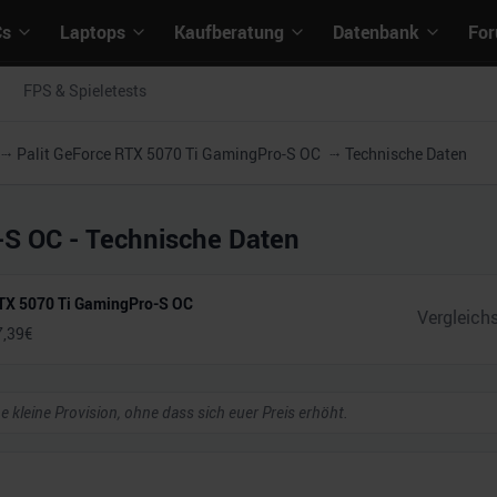
Cs
Laptops
Kaufberatung
Datenbank
Fo
FPS & Spieletests
Palit GeForce RTX 5070 Ti GamingPro-S OC
Technische Daten
-S OC
- Technische Daten
RTX 5070 Ti GamingPro-S OC
7,39
€
ne kleine Provision, ohne dass sich euer Preis erhöht.