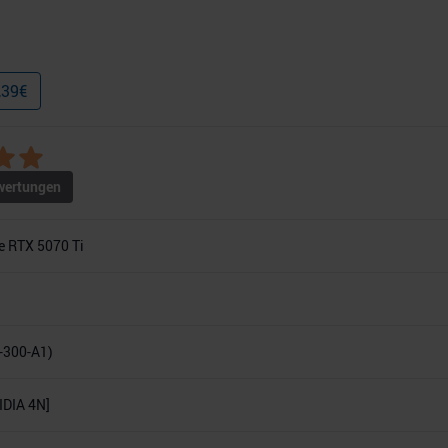
,39
€
ertungen
e RTX 5070 Ti
-300-A1)
DIA 4N]