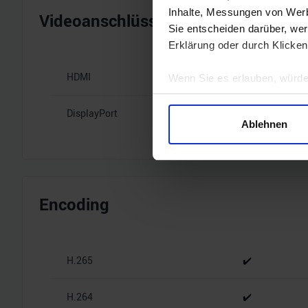
Inhalte, Messungen von Werb
Videoanschlüsse
Sie entscheiden darüber, wer
Erklärung oder durch Klicken
HDMI
1x HDMI 2.1b
Wenn Sie es erlauben, würde
Informationen über Ihre 
DisplayPort
3x DisplayPort
Ihr Gerät durch aktives 
Ablehnen
Erfahren Sie mehr darüber, w
Einzelheiten
fest.
Wir verwenden Cookies, um I
und die Zugriffe auf unsere 
Encoding
Website an unsere Partner fü
möglicherweise mit weiteren
der Dienste gesammelt habe
H.265
✔️
H.264
✔️