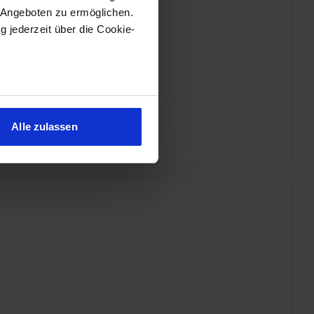
 Angeboten zu ermöglichen.
g jederzeit über die Cookie-
sein können
ren
Alle zulassen
hre Präferenzen im
Abschnitt
 Medien anbieten zu können
hrer Verwendung unserer
 führen diese Informationen
ie im Rahmen Ihrer Nutzung