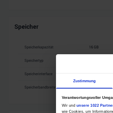
Speicher
Speicherkapazität
16 GB
Speichertyp
GDDR7
Speicherinterface
256
Zustimmung
Speicherbandbreite
28 Gbps
Verantwortungsvoller Umgan
Wir und
unsere 1022 Partne
wie Cookies, um Information