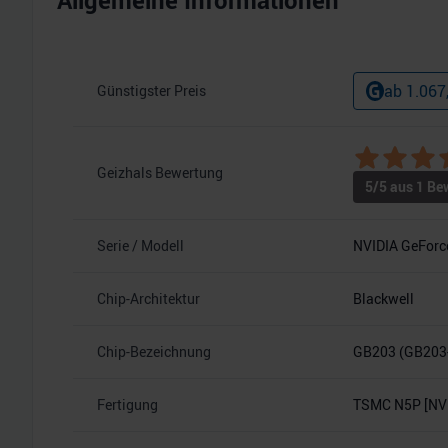
Allgemeine Informationen
ab
1.067
Günstigster Preis
Geizhals Bewertung
5
/5 aus
1
Bew
Serie / Modell
NVIDIA GeForc
Chip-Architektur
Blackwell
Chip-Bezeichnung
GB203 (GB203
Fertigung
TSMC N5P [NVI