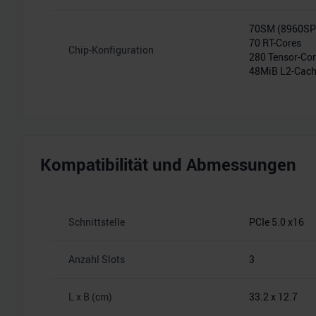
70SM (8960S
70 RT-Cores
Chip-Konfiguration
280 Tensor-Co
48MiB L2-Cac
Kompatibilität und Abmessungen
Schnittstelle
PCIe 5.0 x16
Anzahl Slots
3
L x B (cm)
33.2 x 12.7