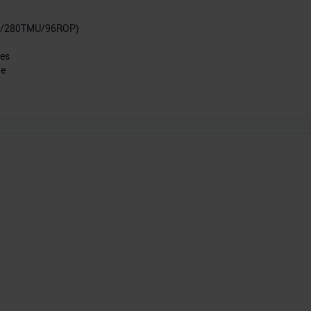
P/280TMU/96ROP)
res
he