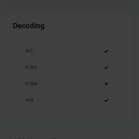
Wir verwenden Cookies, um Inhalte und Anzeigen zu
personalisieren, Funktionen für soziale Medien anbieten
Decoding
zu können und die Zugriffe auf unsere Website zu
analysieren. Außerdem geben wir Informationen zu Ihrer
Verwendung unserer Website an unsere Partner für
soziale Medien, Werbung und Analysen weiter. Unsere
AV1
✔️
Partner führen diese Informationen möglicherweise mit
weiteren Daten zusammen, die Sie ihnen bereitgestellt
H.265
✔️
haben oder die sie im Rahmen Ihrer Nutzung der Dienste
gesammelt haben.
H.264
❌
VP8
✔️