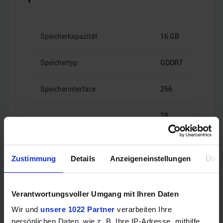
Speicherkapazität
16 GB
Speichertyp
GDDR7
Speicherinterface
256
28
Speicherbandbreite
Gbps
Zustimmung
Details
Anzeigeneinstellungen
Über
Videoanschlüsse
Verantwortungsvoller Umgang mit Ihren Daten
Wir und
unsere 1022 Partner
verarbeiten Ihre
persönlichen Daten, wie z. B. Ihre IP-Adresse, mithilfe