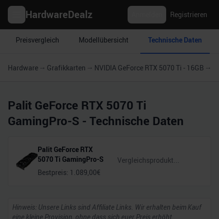
HardwareDealz
Anmelden
Registrieren
Preisvergleich
Modellübersicht
Technische Daten
Hardware
Grafikkarten
NVIDIA GeForce RTX 5070 Ti - 16GB
P
Palit GeForce RTX 5070 Ti
GamingPro-S
- Technische Daten
Palit GeForce RTX
5070 Ti GamingPro-S
Bestpreis:
1.089,00
€
Hinweis: Unsere Links sind Affiliate Links. Wir erhalten beim Kauf
eine kleine Provision, ohne dass sich euer Preis erhöht.