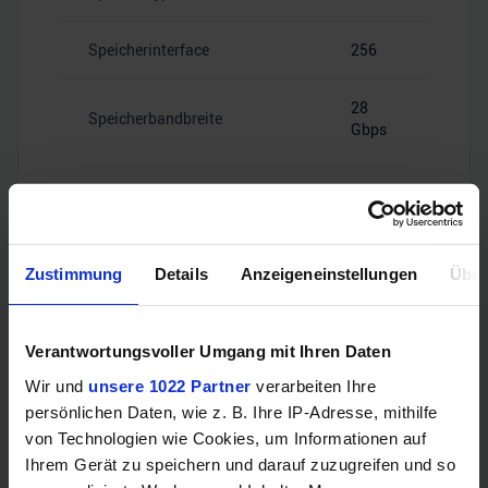
Speicherinterface
256
28
Speicherbandbreite
Gbps
Videoanschlüsse
Zustimmung
Details
Anzeigeneinstellungen
Über
Verantwortungsvoller Umgang mit Ihren Daten
1x HDMI
HDMI
2.1b
Wir und
unsere 1022 Partner
verarbeiten Ihre
persönlichen Daten, wie z. B. Ihre IP-Adresse, mithilfe
von Technologien wie Cookies, um Informationen auf
3x
DisplayPort
DisplayPort
Ihrem Gerät zu speichern und darauf zuzugreifen und so
2.1b