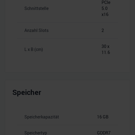
PCIe
Schnittstelle
5.0
x16
Anzahl Slots
2
30 x
L x B (cm)
11.6
Speicher
Speicherkapazität
16 GB
Speichertyp
GDDR7