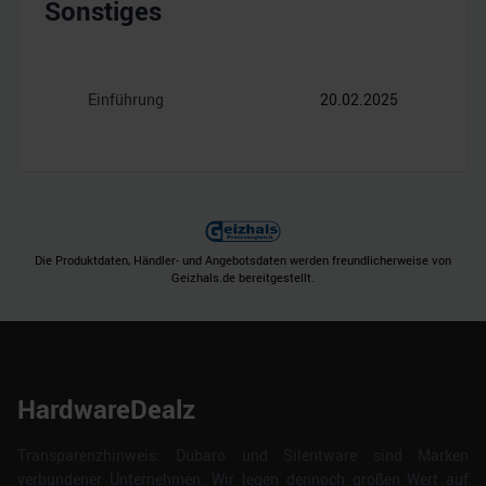
Sonstiges
Einführung
20.02.2025
Die Produktdaten, Händler- und Angebotsdaten werden freundlicherweise von
Geizhals.de bereitgestellt.
HardwareDealz
Transparenzhinweis: Dubaro und Silentware sind Marken
verbundener Unternehmen. Wir legen dennoch großen Wert auf