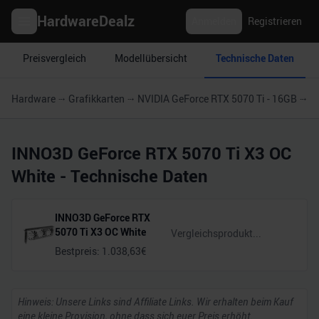
HardwareDealz
Anmelden
Registrieren
Preisvergleich
Modellübersicht
Technische Daten
Hardware
Grafikkarten
NVIDIA GeForce RTX 5070 Ti - 16GB
I
INNO3D GeForce RTX 5070 Ti X3 OC
White
- Technische Daten
INNO3D GeForce RTX
5070 Ti X3 OC White
Bestpreis:
1.038,63
€
Hinweis: Unsere Links sind Affiliate Links. Wir erhalten beim Kauf
eine kleine Provision, ohne dass sich euer Preis erhöht.