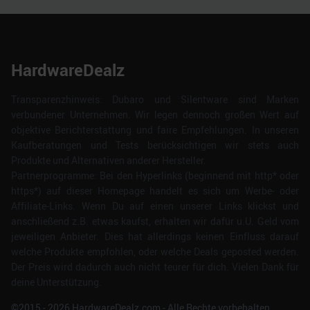
HardwareDealz
Transparenzhinweis: Dubaro und Silentware sind Marken
verbundener Unternehmen. Wir legen dennoch großen Wert auf
objektive Berichterstattung und faire Empfehlungen. In unseren
Kaufberatungen und Tests berücksichtigen wir stets auch
Produkte und Alternativen anderer Hersteller.
Partnerprogramme: Bei den Hyperlinks (beginnend mit http* oder
https*) auf dieser Homepage handelt es sich um Werbe- oder
Affiliate-Links. Wenn Du auf einen unserer Links klickst und
anschließend z.B. etwas kaufst, erhalten wir dafür u.U. Geld vom
jeweiligen Anbieter. Dies hat allerdings keinen Einfluss darauf
welche Produkte empfohlen, oder welche Deals geposted werden.
Der Preis wird dadurch auch nicht teurer für dich. Vielen Dank für
deine Unterstützung.
©2015 -
2026
HardwareDealz.com - Alle Rechte vorbehalten.