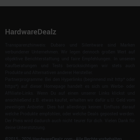
HardwareDealz
Transparenzhinweis: Dubaro und Silentware sind Marken
verbundener Unternehmen. Wir legen dennoch großen Wert auf
objektive Berichterstattung und faire Empfehlungen. In unseren
Kaufberatungen und Tests berücksichtigen wir stets auch
Produkte und Alternativen anderer Hersteller.
Partnerprogramme: Bei den Hyperlinks (beginnend mit http* oder
https*) auf dieser Homepage handelt es sich um Werbe- oder
Affiliate-Links. Wenn Du auf einen unserer Links klickst und
anschließend z.B. etwas kaufst, erhalten wir dafür u.U. Geld vom
jeweiligen Anbieter. Dies hat allerdings keinen Einfluss darauf
welche Produkte empfohlen, oder welche Deals geposted werden.
Der Preis wird dadurch auch nicht teurer für dich. Vielen Dank für
deine Unterstützung.
©2015 -
2026
HardwareDealz.com - Alle Rechte vorbehalten.