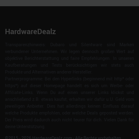
HardwareDealz
Transparenzhinweis: Dubaro und Silentware sind Marken
verbundener Unternehmen. Wir legen dennoch großen Wert auf
objektive Berichterstattung und faire Empfehlungen. In unseren
Kaufberatungen und Tests berücksichtigen wir stets auch
Produkte und Alternativen anderer Hersteller.
Partnerprogramme: Bei den Hyperlinks (beginnend mit http* oder
https*) auf dieser Homepage handelt es sich um Werbe- oder
Affiliate-Links. Wenn Du auf einen unserer Links klickst und
anschließend z.B. etwas kaufst, erhalten wir dafür u.U. Geld vom
jeweiligen Anbieter. Dies hat allerdings keinen Einfluss darauf
welche Produkte empfohlen, oder welche Deals geposted werden.
Der Preis wird dadurch auch nicht teurer für dich. Vielen Dank für
deine Unterstützung.
©2015 -
2026
HardwareDealz.com - Alle Rechte vorbehalten.