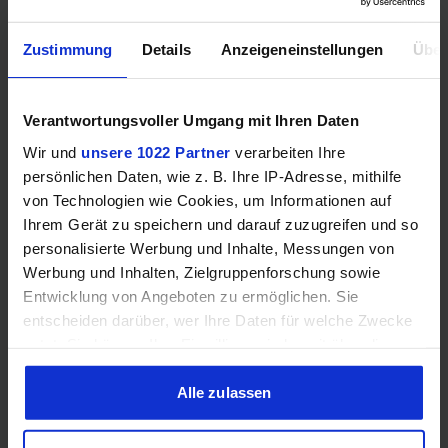
Mehr technische Daten
Zustimmung
Details
Anzeigeneinstellungen
Über
Hinweis: Unsere Links sind Affiliate Links. Wir erhalten beim Kauf
Verantwortungsvoller Umgang mit Ihren Daten
eine kleine Provision, ohne dass sich euer Preis erhöht.
Wir und
unsere 1022 Partner
verarbeiten Ihre
persönlichen Daten, wie z. B. Ihre IP-Adresse, mithilfe
von Technologien wie Cookies, um Informationen auf
ZUM BESTPREIS
Ihrem Gerät zu speichern und darauf zuzugreifen und so
personalisierte Werbung und Inhalte, Messungen von
Vergleichen
Werbung und Inhalten, Zielgruppenforschung sowie
Entwicklung von Angeboten zu ermöglichen. Sie
entscheiden darüber, wer Ihre Daten für welche Zwecke
nutzt. Sie können Ihre Einwilligung jederzeit über die
Cookie-Erklärung oder durch Klicken auf das Privacy
GEWINNSPIEL
Trigger Symbol ändern oder widerrufen
Alle zulassen
Gewinne einen MSI Gaming PC mit RTX 5070
Wenn Sie es erlauben, würden wir auch gerne:
Ti!!