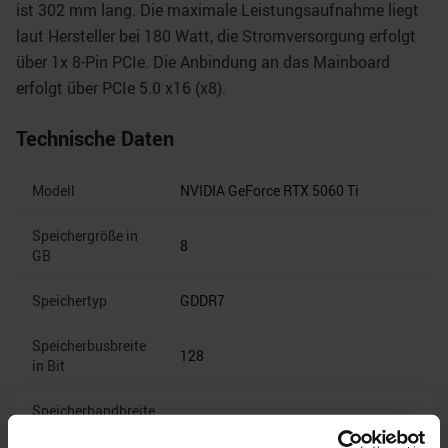
ist 302 mm lang. Die maximale Leistungsaufnahme liegt
laut Hersteller bei 180 Watt, die Stromversorgung erfolgt
über 1x 8-Pin PCIe. Die Anbindung an das Mainboard
erfolgt über PCIe 5.0 x16 (x8).
Technische Daten
Modell
NVIDIA GeForce RTX 5060 Ti
Speichergröße in
8
GB
Speichertyp
GDDR7
Speicherbusbreite
128
in Bit
Speicherbandbreite
28
in Gbps