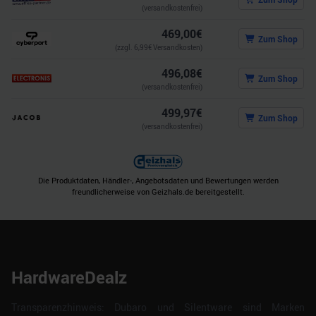
(versandkostenfrei)
469,00
€
Zum Shop
(zzgl.
6,99
€ Versandkosten)
496,08
€
Zum Shop
(versandkostenfrei)
499,97
€
Zum Shop
(versandkostenfrei)
Die Produktdaten, Händler-, Angebotsdaten und Bewertungen werden
freundlicherweise von Geizhals.de bereitgestellt.
HardwareDealz
Transparenzhinweis: Dubaro und Silentware sind Marken