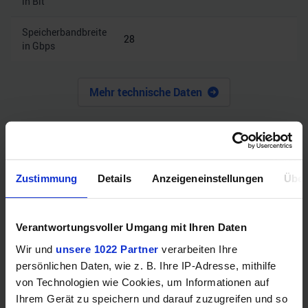
in Bit
Speicherbandbreite
28
in Gbps
Mehr technische Daten
Hinweis: Unsere Links sind Affiliate Links. Wir erhalten beim Kauf
eine kleine Provision, ohne dass sich euer Preis erhöht.
Zustimmung
Details
Anzeigeneinstellungen
Über
ZUM BESTPREIS
Verantwortungsvoller Umgang mit Ihren Daten
Vergleichen
Wir und
unsere 1022 Partner
verarbeiten Ihre
persönlichen Daten, wie z. B. Ihre IP-Adresse, mithilfe
von Technologien wie Cookies, um Informationen auf
Ihrem Gerät zu speichern und darauf zuzugreifen und so