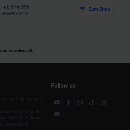
ab
674,55
€
Zum Shop
(versandkostenfrei)
als.de bereitgestellt.
Follow us
hterstattung und faire
ate-Links. Wenn Du auf
s keinen Einfluss darauf
e Unterstützung.