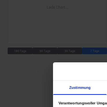
Lade Chart...
180 Tage
90 Tage
30 Tage
7 Tage
Zustimmung
Verantwortungsvoller Umgan