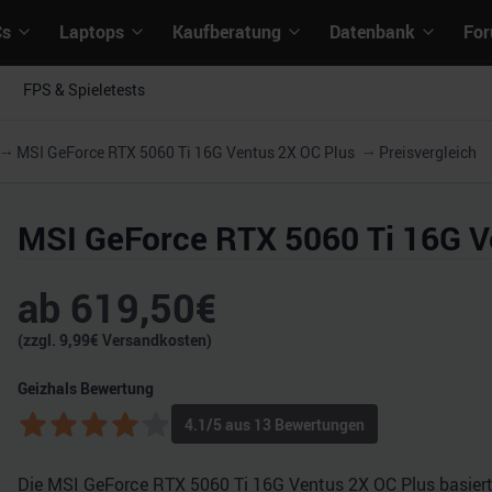
Cs
Laptops
Kaufberatung
Datenbank
Fo
FPS & Spieletests
MSI GeForce RTX 5060 Ti 16G Ventus 2X OC Plus
Preisvergleich
MSI GeForce RTX 5060 Ti 16G V
ab
619,50
€
(zzgl.
9,99
€ Versandkosten)
Geizhals Bewertung
4.1
/5 aus
13
Bewertungen
Die MSI GeForce RTX 5060 Ti 16G Ventus 2X OC Plus basiert a