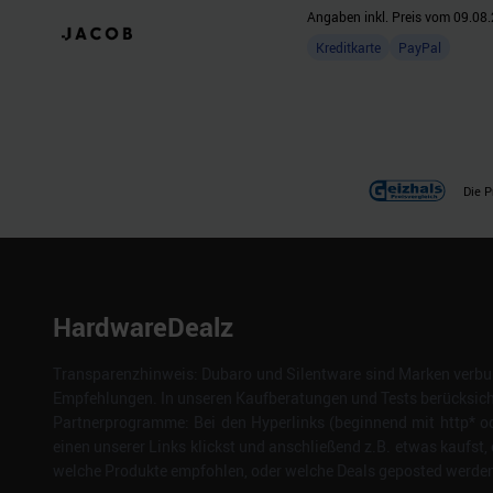
Angaben inkl. Preis vom
09.08.
Kreditkarte
PayPal
Die P
HardwareDealz
Transparenzhinweis: Dubaro und Silentware sind Marken verbun
Empfehlungen. In unseren Kaufberatungen und Tests berücksichti
Partnerprogramme: Bei den Hyperlinks (beginnend mit http* od
einen unserer Links klickst und anschließend z.B. etwas kaufst, 
welche Produkte empfohlen, oder welche Deals geposted werden. 