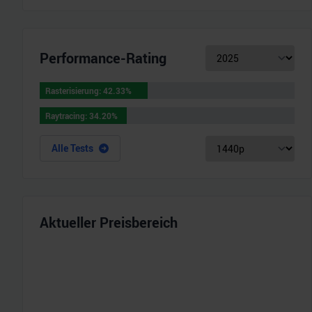
Performance-Rating
Rasterisierung
:
42.33
%
Rasterisierung
:
42.33
%
Raytracing
:
34.20
%
Raytracing
:
34.20
%
Alle Tests
Aktueller Preisbereich