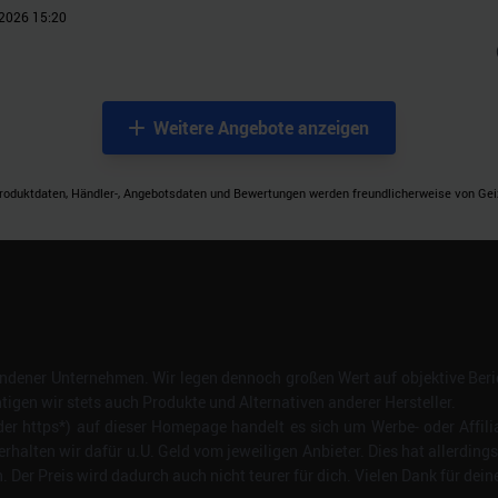
2026 15:20
Weitere Angebote anzeigen
roduktdaten, Händler-, Angebotsdaten und Bewertungen werden freundlicherweise von Geizh
dener Unternehmen. Wir legen dennoch großen Wert auf objektive Beric
gen wir stets auch Produkte und Alternativen anderer Hersteller.
er https*) auf dieser Homepage handelt es sich um Werbe- oder Affili
erhalten wir dafür u.U. Geld vom jeweiligen Anbieter. Dies hat allerding
Der Preis wird dadurch auch nicht teurer für dich. Vielen Dank für dein