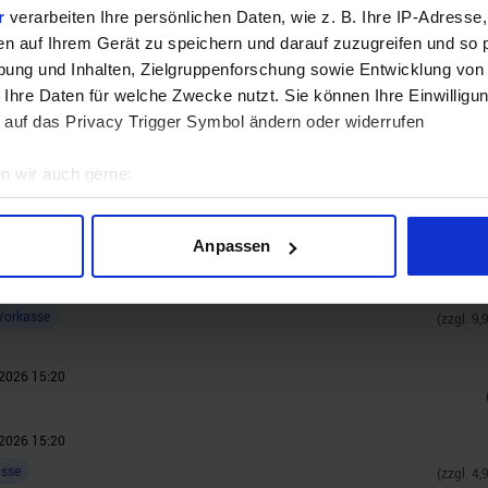
r
verarbeiten Ihre persönlichen Daten, wie z. B. Ihre IP-Adresse,
Jetzt teilnehmen!
en auf Ihrem Gerät zu speichern und darauf zuzugreifen und so 
ung und Inhalten, Zielgruppenforschung sowie Entwicklung von
 Ihre Daten für welche Zwecke nutzt. Sie können Ihre Einwilligun
 auf das Privacy Trigger Symbol ändern oder widerrufen
n wir auch gerne:
geografische Lage erfassen, welche bis auf einige Meter genau 
Scannen nach bestimmten Merkmalen (Fingerprinting) identifizie
Anpassen
ie Ihre persönlichen Daten verarbeitet werden, und legen Sie I
2026 15:20
Vorkasse
(zzgl.
9,
nhalte und Anzeigen zu personalisieren, Funktionen für soziale
Website zu analysieren. Außerdem geben wir Informationen zu I
2026 15:20
r soziale Medien, Werbung und Analysen weiter. Unsere Partner
 Daten zusammen, die Sie ihnen bereitgestellt haben oder die s
2026 15:20
n.
asse
(zzgl.
4,