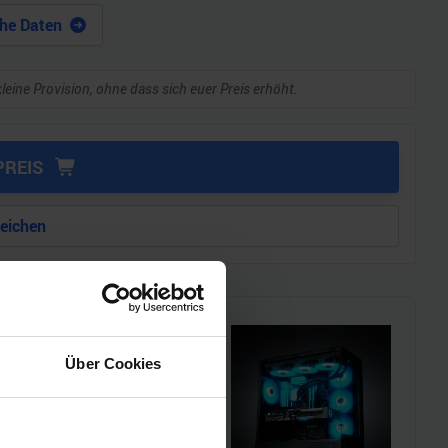
he Daten
kleine Provision, ohne dass sich euer Preis erhöht.
PREIS
leichen
Über Cookies
i!!
l einen MSI Gaming-PC zu
chmarks und den