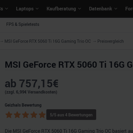
Cs
Laptops
Kaufberatung
Datenbank
Fo
FPS & Spieletests
MSI GeForce RTX 5060 Ti 16G Gaming Trio OC
Preisvergleich
MSI GeForce RTX 5060 Ti 16G G
ab
757,15
€
(zzgl.
6,99
€ Versandkosten)
Geizhals Bewertung
5
/5 aus
4
Bewertungen
Die MSI GeForce RTX 5060 Ti 16G Gaming Trio OC basiert auf 