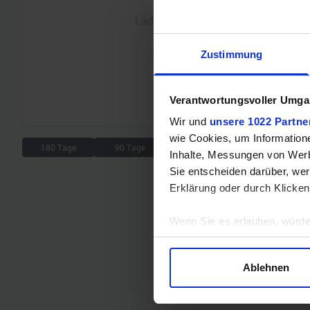
Lade Chart...
Zustimmung
Verantwortungsvoller Umgan
Wir und
unsere 1022 Partne
wie Cookies, um Information
180 Tage
90 Tage
30 Tage
7 Tage
Inhalte, Messungen von Werb
Sie entscheiden darüber, wer
Erklärung oder durch Klicken
Wenn Sie es erlauben, würde
Informationen über Ihre 
Ihr Gerät durch aktives 
Ablehnen
Erfahren Sie mehr darüber, w
Einzelheiten
fest.