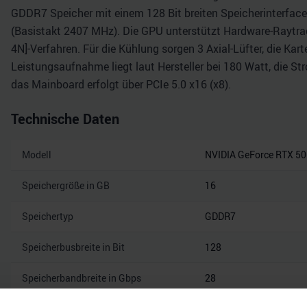
GDDR7 Speicher mit einem 128 Bit breiten Speicherinterface 
(Basistakt 2407 MHz). Die GPU unterstützt Hardware-Raytrac
4N]-Verfahren. Für die Kühlung sorgen 3 Axial-Lüfter, die Ka
Leistungsaufnahme liegt laut Hersteller bei 180 Watt, die S
das Mainboard erfolgt über PCIe 5.0 x16 (x8).
Technische Daten
Modell
NVIDIA GeForce RTX 50
Speichergröße in GB
16
Speichertyp
GDDR7
Speicherbusbreite in Bit
128
Speicherbandbreite in Gbps
28