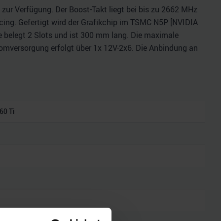
zur Verfügung. Der Boost-Takt liegt bei bis zu 2662 MHz
ing. Gefertigt wird der Grafikchip im TSMC N5P [NVIDIA
rte belegt 2 Slots und ist 300 mm lang. Die maximale
tromversorgung erfolgt über 1x 12V-2x6. Die Anbindung an
60 Ti