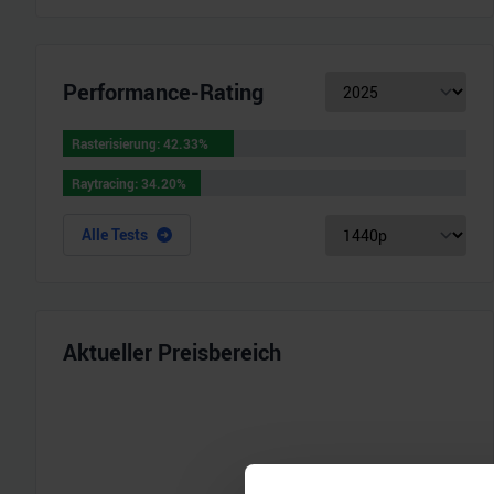
Performance-Rating
Rasterisierung
:
42.33
%
Rasterisierung
:
42.33
%
Raytracing
:
34.20
%
Raytracing
:
34.20
%
Alle Tests
Aktueller Preisbereich