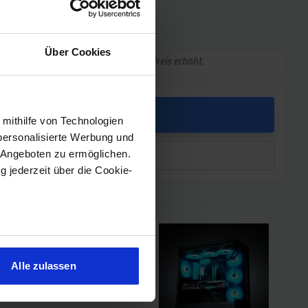
he Daten
Über Cookies
kleine Provision, ohne dass sich euer Preis erhöht.
PREIS
 mithilfe von Technologien
personalisierte Werbung und
 Angeboten zu ermöglichen.
leichen
g jederzeit über die Cookie-
sein können
i!!
ren
Alle zulassen
hre Präferenzen im
Abschnitt
l einen MSI Gaming-PC zu
chmarks und den