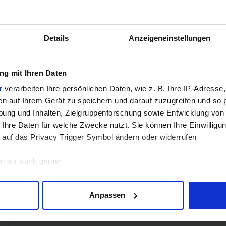
Mehr technisc
Details
Anzeigeneinstellungen
Hinweis: Unsere Links sind Affiliate Links. Wir erhalten beim Kauf eine 
g mit Ihren Daten
ZUM BEST
r
verarbeiten Ihre persönlichen Daten, wie z. B. Ihre IP-Adresse,
en auf Ihrem Gerät zu speichern und darauf zuzugreifen und so 
ung und Inhalten, Zielgruppenforschung sowie Entwicklung von
Verg
 Ihre Daten für welche Zwecke nutzt. Sie können Ihre Einwilligun
 auf das Privacy Trigger Symbol ändern oder widerrufen
n wir auch gerne:
GEWINNSPIEL
geografische Lage erfassen, welche bis auf einige Meter genau 
Gewinne einen MSI Gaming PC mit RTX 5070 T
Scannen nach bestimmten Merkmalen (Fingerprinting) identifizie
Anpassen
ie Ihre persönlichen Daten verarbeitet werden, und legen Sie I
Bis zum 21. August hast du die Chance, bei unserem Gewinnspie
gewinnen. Die Komponenten, den Zusammenbau, die Spiele-Ben