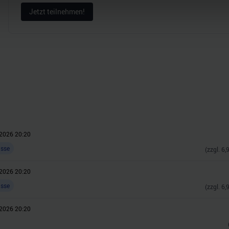
Jetzt teilnehmen!
nhalte und Anzeigen zu personalisieren, Funktionen für soziale
Website zu analysieren. Außerdem geben wir Informationen zu I
r soziale Medien, Werbung und Analysen weiter. Unsere Partner
 Daten zusammen, die Sie ihnen bereitgestellt haben oder die s
n.
2026 20:20
asse
(zzgl.
6,
2026 20:20
asse
(zzgl.
6,
2026 20:20