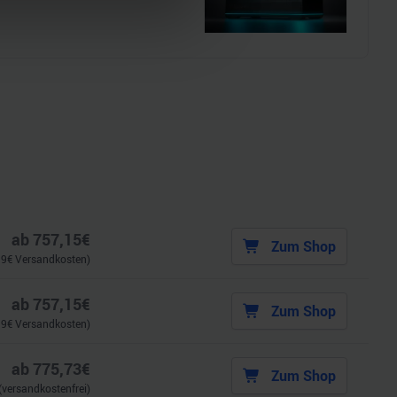
 Medien anbieten zu können
hrer Verwendung unserer
 führen diese Informationen
ie im Rahmen Ihrer Nutzung
ab
757,15
€
Zum Shop
99
€ Versandkosten)
ab
757,15
€
Zum Shop
99
€ Versandkosten)
ab
775,73
€
Zum Shop
(versandkostenfrei)