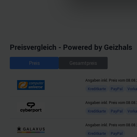
Wir verwenden Cookies, um I
und die Zugriffe auf unsere 
Website an unsere Partner fü
möglicherweise mit weiteren
der Dienste gesammelt habe
Preisvergleich - Powered by Geizhals
Preis
Gesamtpreis
Angaben inkl. Preis vom
08.08.
Kreditkarte
PayPal
Vork
Angaben inkl. Preis vom
08.08.
Kreditkarte
PayPal
Vork
Angaben inkl. Preis vom
08.08.
Kreditkarte
PayPal