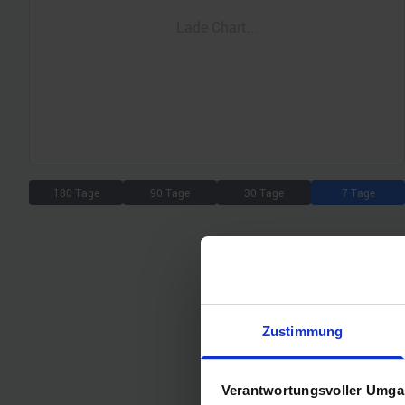
Lade Chart...
180 Tage
90 Tage
30 Tage
7 Tage
Zustimmung
Verantwortungsvoller Umgan