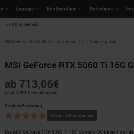
Cs
Laptops
Kaufberatung
Datenbank
Fo
FPS & Spieletests
MSI GeForce RTX 5060 Ti 16G Gaming OC
Preisvergleich
MSI GeForce RTX 5060 Ti 16G 
ab
713,06
€
(zzgl.
4,99
€ Versandkosten)
Geizhals Bewertung
5
/5 aus
5
Bewertungen
Die MSI GeForce RTX 5060 Ti 16G Gaming OC basiert auf der 