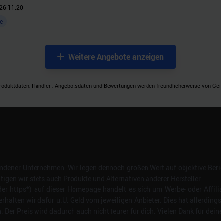
26 11:20
e
Weitere Angebote anzeigen
roduktdaten, Händler-, Angebotsdaten und Bewertungen werden freundlicherweise von Geizh
dener Unternehmen. Wir legen dennoch großen Wert auf objektive Beric
gen wir stets auch Produkte und Alternativen anderer Hersteller.
er https*) auf dieser Homepage handelt es sich um Werbe- oder Affili
erhalten wir dafür u.U. Geld vom jeweiligen Anbieter. Dies hat allerding
Der Preis wird dadurch auch nicht teurer für dich. Vielen Dank für dein