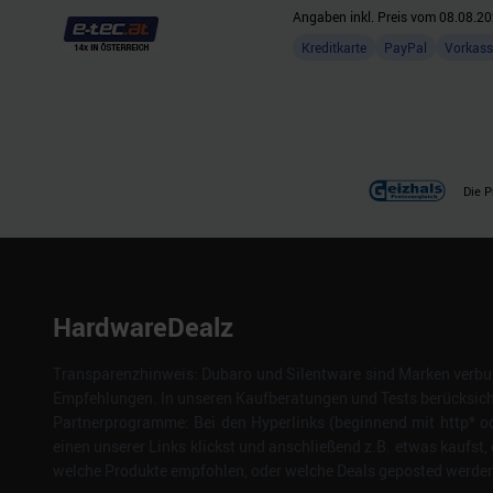
Angaben inkl. Preis vom
08.08.20
Kreditkarte
PayPal
Vorkass
Die P
HardwareDealz
Transparenzhinweis: Dubaro und Silentware sind Marken verbun
Empfehlungen. In unseren Kaufberatungen und Tests berücksichti
Partnerprogramme: Bei den Hyperlinks (beginnend mit http* od
einen unserer Links klickst und anschließend z.B. etwas kaufst, 
welche Produkte empfohlen, oder welche Deals geposted werden. 