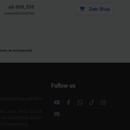
ab
869,35
€
Zum Shop
(versandkostenfrei)
als.de bereitgestellt.
Follow us
hterstattung und faire
ate-Links. Wenn Du auf
s keinen Einfluss darauf
e Unterstützung.