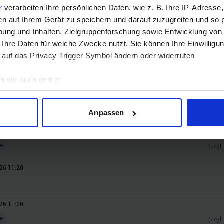
r
verarbeiten Ihre persönlichen Daten, wie z. B. Ihre IP-Adresse,
Jetzt teilnehmen!
en auf Ihrem Gerät zu speichern und darauf zuzugreifen und so 
ung und Inhalten, Zielgruppenforschung sowie Entwicklung von
 Ihre Daten für welche Zwecke nutzt. Sie können Ihre Einwilligun
 auf das Privacy Trigger Symbol ändern oder widerrufen
n wir auch gerne:
geografische Lage erfassen, welche bis auf einige Meter genau 
Scannen nach bestimmten Merkmalen (Fingerprinting) identifizie
Anpassen
ie Ihre persönlichen Daten verarbeitet werden, und legen Sie I
26 11:20
e
(zzgl
nhalte und Anzeigen zu personalisieren, Funktionen für soziale
Website zu analysieren. Außerdem geben wir Informationen zu I
26 11:20
r soziale Medien, Werbung und Analysen weiter. Unsere Partner
 Daten zusammen, die Sie ihnen bereitgestellt haben oder die s
n.
26 11:20
e
(zzgl