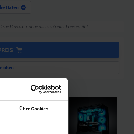
he Daten
kleine Provision, ohne dass sich euer Preis erhöht.
PREIS
leichen
Über Cookies
i!!
l einen MSI Gaming-PC zu
chmarks und den