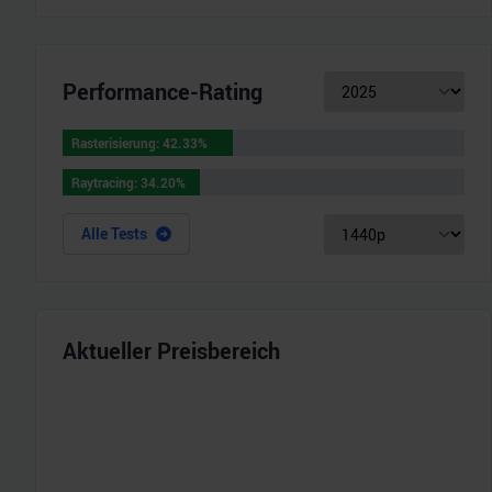
Performance-Rating
Rasterisierung
:
42.33
%
Rasterisierung
:
42.33
%
Raytracing
:
34.20
%
Raytracing
:
34.20
%
Alle Tests
Aktueller Preisbereich