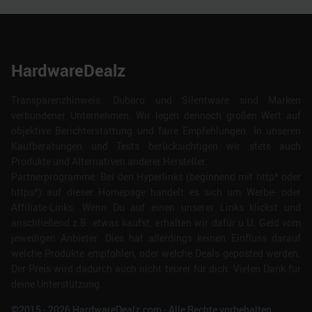
HardwareDealz
Transparenzhinweis: Dubaro und Silentware sind Marken
verbundener Unternehmen. Wir legen dennoch großen Wert auf
objektive Berichterstattung und faire Empfehlungen. In unseren
Kaufberatungen und Tests berücksichtigen wir stets auch
Produkte und Alternativen anderer Hersteller.
Partnerprogramme: Bei den Hyperlinks (beginnend mit http* oder
https*) auf dieser Homepage handelt es sich um Werbe- oder
Affiliate-Links. Wenn Du auf einen unserer Links klickst und
anschließend z.B. etwas kaufst, erhalten wir dafür u.U. Geld vom
jeweiligen Anbieter. Dies hat allerdings keinen Einfluss darauf
welche Produkte empfohlen, oder welche Deals geposted werden.
Der Preis wird dadurch auch nicht teurer für dich. Vielen Dank für
deine Unterstützung.
©2015 -
2026
HardwareDealz.com - Alle Rechte vorbehalten.