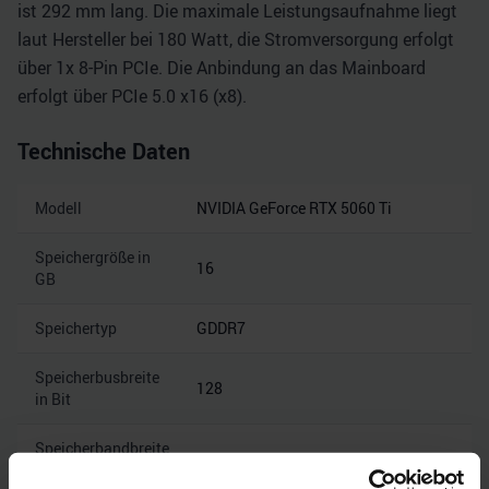
ist 292 mm lang. Die maximale Leistungsaufnahme liegt
laut Hersteller bei 180 Watt, die Stromversorgung erfolgt
über 1x 8-Pin PCIe. Die Anbindung an das Mainboard
erfolgt über PCIe 5.0 x16 (x8).
Technische Daten
Modell
NVIDIA GeForce RTX 5060 Ti
Speichergröße in
16
GB
Speichertyp
GDDR7
Speicherbusbreite
128
in Bit
Speicherbandbreite
28
in Gbps