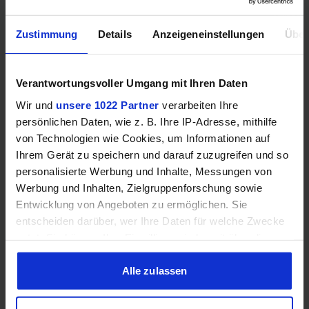
Mehr technische Daten
Zustimmung
Details
Anzeigeneinstellungen
Über
Hinweis: Unsere Links sind Affiliate Links. Wir erhalten beim Kauf
Verantwortungsvoller Umgang mit Ihren Daten
eine kleine Provision, ohne dass sich euer Preis erhöht.
Wir und
unsere 1022 Partner
verarbeiten Ihre
persönlichen Daten, wie z. B. Ihre IP-Adresse, mithilfe
von Technologien wie Cookies, um Informationen auf
ZUM BESTPREIS
Ihrem Gerät zu speichern und darauf zuzugreifen und so
personalisierte Werbung und Inhalte, Messungen von
Vergleichen
Werbung und Inhalten, Zielgruppenforschung sowie
Entwicklung von Angeboten zu ermöglichen. Sie
entscheiden darüber, wer Ihre Daten für welche Zwecke
nutzt. Sie können Ihre Einwilligung jederzeit über die
Cookie-Erklärung oder durch Klicken auf das Privacy
GEWINNSPIEL
Trigger Symbol ändern oder widerrufen
Alle zulassen
Gewinne einen MSI Gaming PC mit RTX 5070
Wenn Sie es erlauben, würden wir auch gerne:
Ti!!