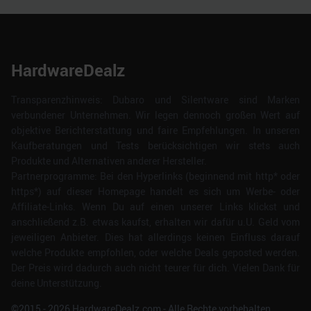
HardwareDealz
Transparenzhinweis: Dubaro und Silentware sind Marken
verbundener Unternehmen. Wir legen dennoch großen Wert auf
objektive Berichterstattung und faire Empfehlungen. In unseren
Kaufberatungen und Tests berücksichtigen wir stets auch
Produkte und Alternativen anderer Hersteller.
Partnerprogramme: Bei den Hyperlinks (beginnend mit http* oder
https*) auf dieser Homepage handelt es sich um Werbe- oder
Affiliate-Links. Wenn Du auf einen unserer Links klickst und
anschließend z.B. etwas kaufst, erhalten wir dafür u.U. Geld vom
jeweiligen Anbieter. Dies hat allerdings keinen Einfluss darauf
welche Produkte empfohlen, oder welche Deals geposted werden.
Der Preis wird dadurch auch nicht teurer für dich. Vielen Dank für
deine Unterstützung.
©2015 -
2026
HardwareDealz.com - Alle Rechte vorbehalten.