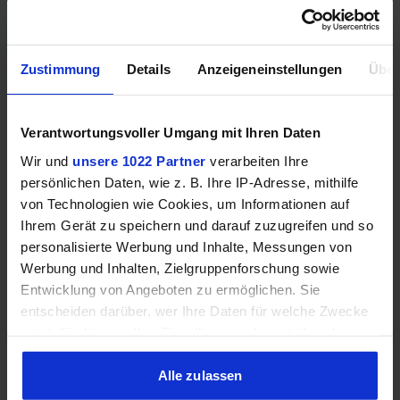
Mehr technische Daten
Zustimmung
Details
Anzeigeneinstellungen
Über
Hinweis: Unsere Links sind Affiliate Links. Wir erhalten beim Kauf
eine kleine Provision, ohne dass sich euer Preis erhöht.
Verantwortungsvoller Umgang mit Ihren Daten
Wir und
unsere 1022 Partner
verarbeiten Ihre
persönlichen Daten, wie z. B. Ihre IP-Adresse, mithilfe
ZUM BESTPREIS
von Technologien wie Cookies, um Informationen auf
Ihrem Gerät zu speichern und darauf zuzugreifen und so
Vergleichen
personalisierte Werbung und Inhalte, Messungen von
Werbung und Inhalten, Zielgruppenforschung sowie
Entwicklung von Angeboten zu ermöglichen. Sie
entscheiden darüber, wer Ihre Daten für welche Zwecke
nutzt. Sie können Ihre Einwilligung jederzeit über die
GEWINNSPIEL
Cookie-Erklärung oder durch Klicken auf das Privacy
Gewinne einen MSI Gaming PC mit RTX 5070
Trigger Symbol ändern oder widerrufen
Alle zulassen
Ti!!