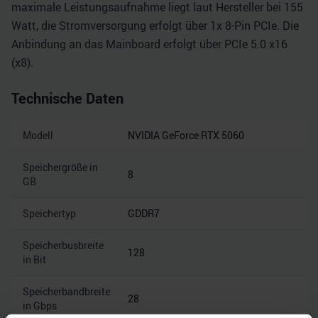
maximale Leistungsaufnahme liegt laut Hersteller bei 155
Watt, die Stromversorgung erfolgt über 1x 8-Pin PCIe. Die
Anbindung an das Mainboard erfolgt über PCIe 5.0 x16
(x8).
Technische Daten
Modell
NVIDIA GeForce RTX 5060
Speichergröße in
8
GB
Speichertyp
GDDR7
Speicherbusbreite
128
in Bit
Speicherbandbreite
28
in Gbps