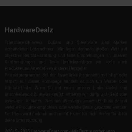
HardwareDealz
Transparenzhinweis: Dubaro und Silentware sind Marken
verbundener Unternehmen. Wir legen dennoch großen Wert auf
objektive Berichterstattung und faire Empfehlungen. In unseren
Kaufberatungen und Tests berücksichtigen wir stets auch
Produkte und Alternativen anderer Hersteller.
Partnerprogramme: Bei den Hyperlinks (beginnend mit http* oder
https*) auf dieser Homepage handelt es sich um Werbe- oder
Affiliate-Links. Wenn Du auf einen unserer Links klickst und
anschließend z.B. etwas kaufst, erhalten wir dafür u.U. Geld vom
jeweiligen Anbieter. Dies hat allerdings keinen Einfluss darauf
welche Produkte empfohlen, oder welche Deals geposted werden.
Der Preis wird dadurch auch nicht teurer für dich. Vielen Dank für
deine Unterstützung.
©2015 -
2026
HardwareDealz.com - Alle Rechte vorbehalten.