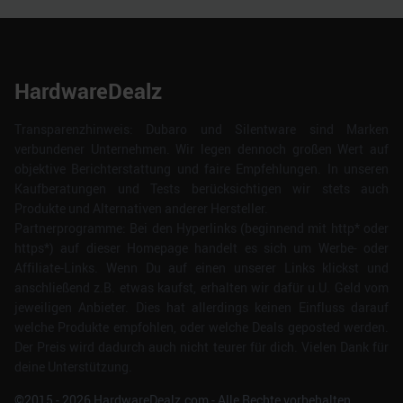
HardwareDealz
Transparenzhinweis: Dubaro und Silentware sind Marken
verbundener Unternehmen. Wir legen dennoch großen Wert auf
objektive Berichterstattung und faire Empfehlungen. In unseren
Kaufberatungen und Tests berücksichtigen wir stets auch
Produkte und Alternativen anderer Hersteller.
Partnerprogramme: Bei den Hyperlinks (beginnend mit http* oder
https*) auf dieser Homepage handelt es sich um Werbe- oder
Affiliate-Links. Wenn Du auf einen unserer Links klickst und
anschließend z.B. etwas kaufst, erhalten wir dafür u.U. Geld vom
jeweiligen Anbieter. Dies hat allerdings keinen Einfluss darauf
welche Produkte empfohlen, oder welche Deals geposted werden.
Der Preis wird dadurch auch nicht teurer für dich. Vielen Dank für
deine Unterstützung.
©2015 -
2026
HardwareDealz.com - Alle Rechte vorbehalten.