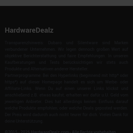
HardwareDealz
Transparenzhinweis: Dubaro und Silentware sind Marken
verbundener Unternehmen. Wir legen dennoch großen Wert auf
objektive Berichterstattung und faire Empfehlungen. In unseren
Kaufberatungen und Tests berücksichtigen wir stets auch
Produkte und Alternativen anderer Hersteller.
Partnerprogramme: Bei den Hyperlinks (beginnend mit http* oder
https*) auf dieser Homepage handelt es sich um Werbe- oder
Affiliate-Links. Wenn Du auf einen unserer Links klickst und
anschließend z.B. etwas kaufst, erhalten wir dafür u.U. Geld vom
jeweiligen Anbieter. Dies hat allerdings keinen Einfluss darauf
welche Produkte empfohlen, oder welche Deals geposted werden.
Der Preis wird dadurch auch nicht teurer für dich. Vielen Dank für
deine Unterstützung.
©2015 -
2026
HardwareDealz.com - Alle Rechte vorbehalten.