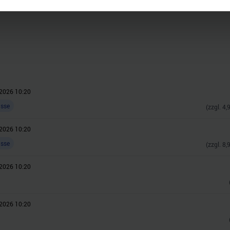
nhalte und Anzeigen zu personalisieren, Funktionen für soziale
Website zu analysieren. Außerdem geben wir Informationen zu I
r soziale Medien, Werbung und Analysen weiter. Unsere Partner
 Daten zusammen, die Sie ihnen bereitgestellt haben oder die s
n.
2026 10:20
asse
(zzgl.
4,
2026 10:20
asse
(zzgl.
8,
2026 10:20
2026 10:20