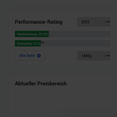
Performance-Rating
Rasterisierung
:
35.52
%
Rasterisierung
:
35.52
%
Raytracing
:
27.03
%
Raytracing
:
27.03
%
Alle Tests
Aktueller Preisbereich