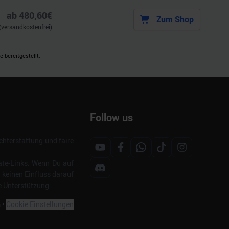
ab
480,60
€
Zum Shop
(versandkostenfrei)
 bereitgestellt.
Follow us
hterstattung und faire
ate-Links. Wenn Du auf
s keinen Einfluss darauf
e Unterstützung.
m
•
Cookie Einstellungen