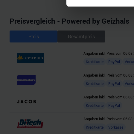
Einzelheiten
fest.
Wir verwenden Cookies, um I
Preisvergleich - Powered by Geizhals
und die Zugriffe auf unsere 
Website an unsere Partner fü
Preis
Gesamtpreis
möglicherweise mit weiteren
der Dienste gesammelt habe
Angaben inkl. Preis vom
06.08.
Kreditkarte
PayPal
Vork
Angaben inkl. Preis vom
06.08.
Kreditkarte
PayPal
Vork
Angaben inkl. Preis vom
06.08.
Kreditkarte
PayPal
Angaben inkl. Preis vom
06.08.
Kreditkarte
Vorkasse