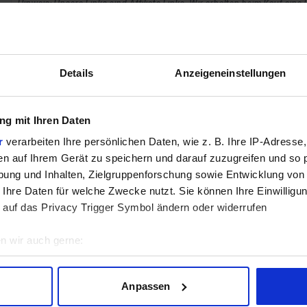
Hinweis: Unsere Links sind Affiliate Links. Wir erhalten beim Kauf eine 
ZUM BEST
Details
Anzeigeneinstellungen
Verg
g mit Ihren Daten
r
verarbeiten Ihre persönlichen Daten, wie z. B. Ihre IP-Adresse,
en auf Ihrem Gerät zu speichern und darauf zuzugreifen und so 
GEWINNSPIEL
ung und Inhalten, Zielgruppenforschung sowie Entwicklung von
 Ihre Daten für welche Zwecke nutzt. Sie können Ihre Einwilligun
Gewinne einen MSI Gaming PC mit RTX 5070 T
 auf das Privacy Trigger Symbol ändern oder widerrufen
Bis zum 21. August hast du die Chance, bei unserem Gewinnspie
gewinnen. Die Komponenten, den Zusammenbau, die Spiele-Ben
n wir auch gerne:
geografische Lage erfassen, welche bis auf einige Meter genau 
Jetzt teilnehmen!
Scannen nach bestimmten Merkmalen (Fingerprinting) identifizie
Anpassen
ie Ihre persönlichen Daten verarbeitet werden, und legen Sie I