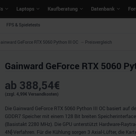
Cs
Laptops
Kaufberatung
Datenbank
Fo
FPS & Spieletests
ainward GeForce RTX 5060 Python III OC
Preisvergleich
Gainward GeForce RTX 5060 Pyt
ab
388,54
€
(zzgl.
4,99
€ Versandkosten)
Die Gainward GeForce RTX 5060 Python III OC basiert auf der
GDDR7 Speicher mit einem 128 Bit breiten Speicherinterface 
(Basistakt 2280 MHz). Die GPU unterstützt Hardware-Raytrac
4N]-Verfahren. Für die Kühlung sorgen 3 Axial-Lüfter, die Ka