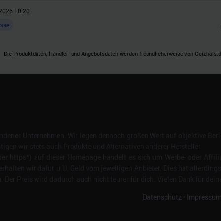
2026 10:20
asse
Die Produktdaten, Händler- und Angebotsdaten werden freundlicherweise von Geizhals.de
dener Unternehmen. Wir legen dennoch großen Wert auf objektive Beric
gen wir stets auch Produkte und Alternativen anderer Hersteller.
er https*) auf dieser Homepage handelt es sich um Werbe- oder Affili
erhalten wir dafür u.U. Geld vom jeweiligen Anbieter. Dies hat allerding
Der Preis wird dadurch auch nicht teurer für dich. Vielen Dank für dein
Datenschutz
•
Impressu