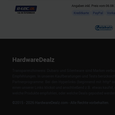
Angaben inkl. Preis vom
06.08.
Kreditkarte
PayPal
Vork
HardwareDealz
Transparenzhinweis: Dubaro und Silentware sind Marken verbun
Empfehlungen. In unseren Kaufberatungen und Tests berücksichti
Partnerprogramme: Bei den Hyperlinks (beginnend mit http* od
einen unserer Links klickst und anschließend z.B. etwas kaufst, 
welche Produkte empfohlen, oder welche Deals geposted werden. 
©2015 -
2026
HardwareDealz.com - Alle Rechte vorbehalten.