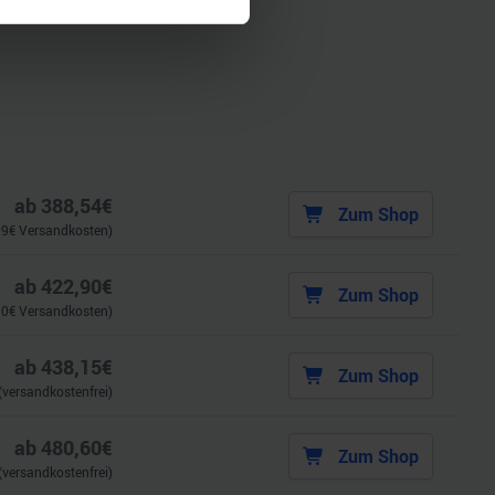
 Medien anbieten zu können
hrer Verwendung unserer
 führen diese Informationen
ie im Rahmen Ihrer Nutzung
ab
388,54
€
Zum Shop
99
€ Versandkosten)
ab
422,90
€
Zum Shop
90
€ Versandkosten)
ab
438,15
€
Zum Shop
(versandkostenfrei)
ab
480,60
€
Zum Shop
(versandkostenfrei)