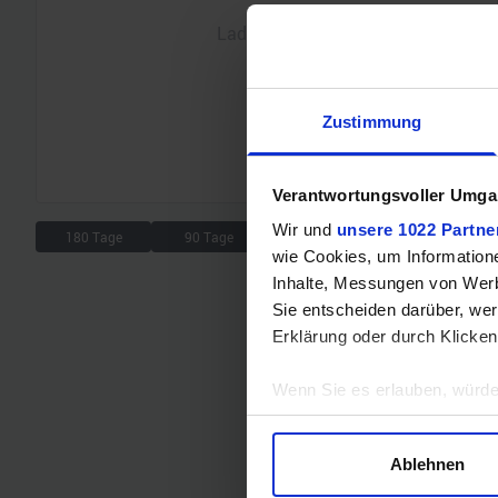
Lade Chart...
Zustimmung
Verantwortungsvoller Umgan
Wir und
unsere 1022 Partne
180 Tage
90 Tage
30 Tage
7 Tage
wie Cookies, um Information
Inhalte, Messungen von Werb
Sie entscheiden darüber, wer
Erklärung oder durch Klicken
Wenn Sie es erlauben, würde
Informationen über Ihre 
Ihr Gerät durch aktives 
Ablehnen
Erfahren Sie mehr darüber, w