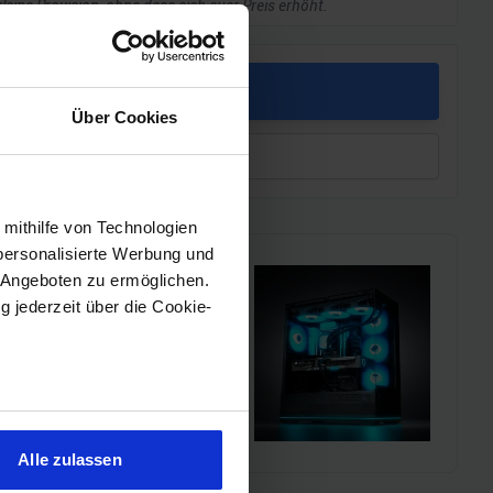
kleine Provision, ohne dass sich euer Preis erhöht.
PREIS
Über Cookies
leichen
 mithilfe von Technologien
personalisierte Werbung und
 Angeboten zu ermöglichen.
g jederzeit über die Cookie-
i!!
l einen MSI Gaming-PC zu
chmarks und den
sein können
ren
Alle zulassen
hre Präferenzen im
Abschnitt