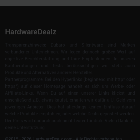
HardwareDealz
Transparenzhinweis: Dubaro und Silentware sind Marken
verbundener Unternehmen. Wir legen dennoch großen Wert auf
objektive Berichterstattung und faire Empfehlungen. In unseren
Kaufberatungen und Tests berücksichtigen wir stets auch
Produkte und Alternativen anderer Hersteller.
Partnerprogramme: Bei den Hyperlinks (beginnend mit http* oder
https*) auf dieser Homepage handelt es sich um Werbe- oder
Affiliate-Links. Wenn Du auf einen unserer Links klickst und
anschließend z.B. etwas kaufst, erhalten wir dafür u.U. Geld vom
jeweiligen Anbieter. Dies hat allerdings keinen Einfluss darauf
welche Produkte empfohlen, oder welche Deals geposted werden.
Der Preis wird dadurch auch nicht teurer für dich. Vielen Dank für
deine Unterstützung.
©2015 -
2026
HardwareDealz.com - Alle Rechte vorbehalten.