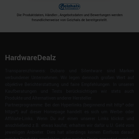
Die Produktdaten, Händler-, Angebotsdaten und Bewertungen werden
freundlicherweise von Geizhals.de bereitgestellt.
HardwareDealz
Transparenzhinweis: Dubaro und Silentware sind Marken
verbundener Unternehmen. Wir legen dennoch großen Wert auf
objektive Berichterstattung und faire Empfehlungen. In unseren
Kaufberatungen und Tests berücksichtigen wir stets auch
Produkte und Alternativen anderer Hersteller.
Partnerprogramme: Bei den Hyperlinks (beginnend mit http* oder
https*) auf dieser Homepage handelt es sich um Werbe- oder
Affiliate-Links. Wenn Du auf einen unserer Links klickst und
anschließend z.B. etwas kaufst, erhalten wir dafür u.U. Geld vom
jeweiligen Anbieter. Dies hat allerdings keinen Einfluss darauf
welche Produkte empfohlen, oder welche Deals geposted werden.