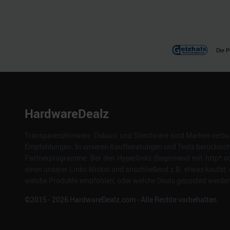
Die P
HardwareDealz
Transparenzhinweis: Dubaro und Silentware sind Marken verbun
Empfehlungen. In unseren Kaufberatungen und Tests berücksichti
Partnerprogramme: Bei den Hyperlinks (beginnend mit http* od
einen unserer Links klickst und anschließend z.B. etwas kaufst, 
welche Produkte empfohlen, oder welche Deals geposted werden. 
©2015 -
2026
HardwareDealz.com - Alle Rechte vorbehalten.