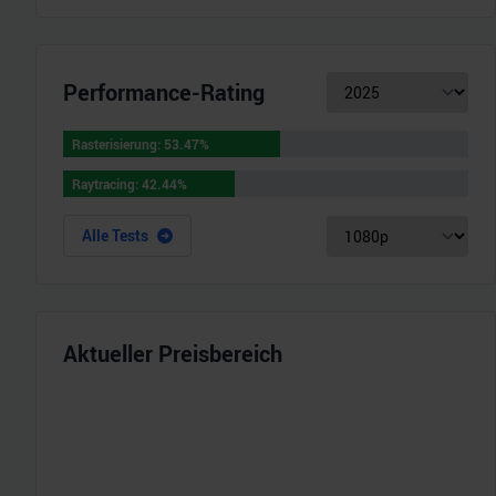
Performance-Rating
Rasterisierung
:
53.47
%
Rasterisierung
:
53.47
%
Raytracing
:
42.44
%
Raytracing
:
42.44
%
Alle Tests
Aktueller Preisbereich