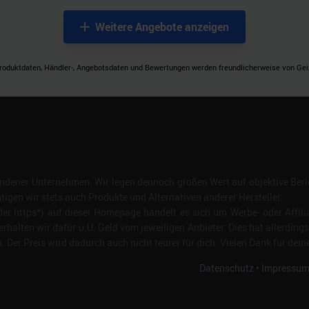
Weitere Angebote anzeigen
roduktdaten, Händler-, Angebotsdaten und Bewertungen werden freundlicherweise von Geizh
dener Unternehmen. Wir legen dennoch großen Wert auf objektive Beric
gen wir stets auch Produkte und Alternativen anderer Hersteller.
er https*) auf dieser Homepage handelt es sich um Werbe- oder Affili
erhalten wir dafür u.U. Geld vom jeweiligen Anbieter. Dies hat allerding
Der Preis wird dadurch auch nicht teurer für dich. Vielen Dank für dein
Datenschutz
•
Impressu