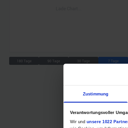
Lade Chart...
180 Tage
90 Tage
30 Tage
7 Tage
Zustimmung
Verantwortungsvoller Umgan
Wir und
unsere 1022 Partne