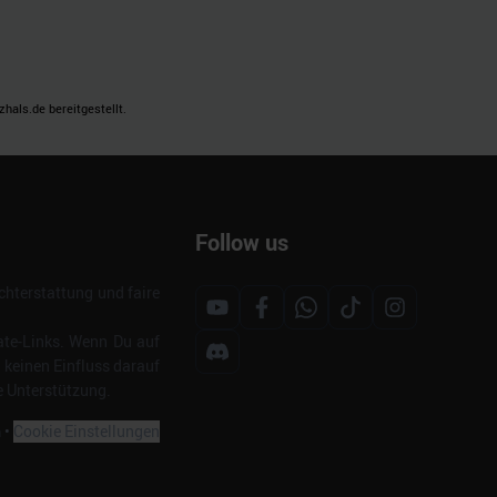
als.de bereitgestellt.
Follow us
hterstattung und faire
ate-Links. Wenn Du auf
s keinen Einfluss darauf
e Unterstützung.
m
•
Cookie Einstellungen