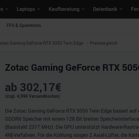
Cs
Laptops
Kaufberatung
Datenbank
Fo
FPS & Spieletests
otac Gaming GeForce RTX 5050 Twin Edge
Preisvergleich
Zotac Gaming GeForce RTX 505
ab
302,17
€
(zzgl.
4,99
€ Versandkosten)
Die Zotac Gaming GeForce RTX 5050 Twin Edge basiert auf de
GDDR6 Speicher mit einem 128 Bit breiten Speicherinterface 
(Basistakt 2317 MHz). Die GPU unterstützt Hardware-Raytrac
4N]-Verfahren. Für die Kühlung sorgen 2 Axial-Lüfter, die Ka