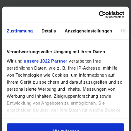
Mehr technische Daten
Zustimmung
Details
Anzeigeneinstellungen
Über
Hinweis: Unsere Links sind Affiliate Links. Wir erhalten beim Kauf
eine kleine Provision, ohne dass sich euer Preis erhöht.
Verantwortungsvoller Umgang mit Ihren Daten
Wir und
unsere 1022 Partner
verarbeiten Ihre
ZUM BESTPREIS
persönlichen Daten, wie z. B. Ihre IP-Adresse, mithilfe
von Technologien wie Cookies, um Informationen auf
Vergleichen
Ihrem Gerät zu speichern und darauf zuzugreifen und so
personalisierte Werbung und Inhalte, Messungen von
Werbung und Inhalten, Zielgruppenforschung sowie
Entwicklung von Angeboten zu ermöglichen. Sie
entscheiden darüber, wer Ihre Daten für welche Zwecke
GEWINNSPIEL
nutzt. Sie können Ihre Einwilligung jederzeit über die
Gewinne einen MSI Gaming PC mit RTX 5070
Cookie-Erklärung oder durch Klicken auf das Privacy
Ti!!
Trigger Symbol ändern oder widerrufen