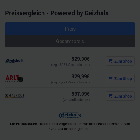
haben oder die sie im Rahmen Ihrer Nutzung der Dienste
Preisvergleich - Powered by Geizhals
gesammelt haben.
Preis
Gesamtpreis
329,90
€
Zum Shop
(zzgl.
5,95
€ Versandkosten)
329,99
€
Zum Shop
(zzgl.
6,99
€ Versandkosten)
397,09
€
Zum Shop
(versandkostenfrei)
Die Produktdaten, Händler- und Angebotsdaten werden freundlicherweise von
Geizhals.de bereitgestellt.