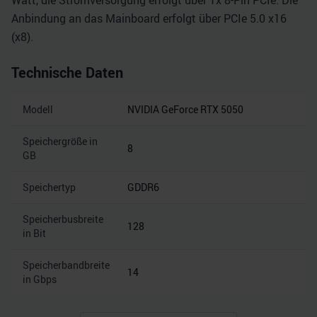
Watt, die Stromversorgung erfolgt über 1x 8-Pin PCIe. Die
Anbindung an das Mainboard erfolgt über PCIe 5.0 x16
(x8).
Technische Daten
Modell
NVIDIA GeForce RTX 5050
Speichergröße in
8
GB
Speichertyp
GDDR6
Speicherbusbreite
128
in Bit
Speicherbandbreite
14
in Gbps