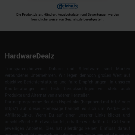
Die Produktdaten, Händler-, Angebotsdaten und Bewertungen werden
freundlicherweise von Geizhals.de bereitgestellt.
HardwareDealz
Transparenzhinweis: Dubaro und Silentware sind Marken
verbundener Unternehmen. Wir legen dennoch großen Wert auf
objektive Berichterstattung und faire Empfehlungen. In unseren
Kaufberatungen und Tests berücksichtigen wir stets auch
Produkte und Alternativen anderer Hersteller.
Partnerprogramme: Bei den Hyperlinks (beginnend mit http* oder
https*) auf dieser Homepage handelt es sich um Werbe- oder
Affiliate-Links. Wenn Du auf einen unserer Links klickst und
anschließend z.B. etwas kaufst, erhalten wir dafür u.U. Geld vom
jeweiligen Anbieter. Dies hat allerdings keinen Einfluss darauf
welche Produkte empfohlen, oder welche Deals geposted werden.