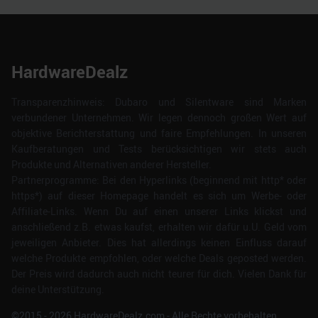
HardwareDealz
Transparenzhinweis: Dubaro und Silentware sind Marken
verbundener Unternehmen. Wir legen dennoch großen Wert auf
objektive Berichterstattung und faire Empfehlungen. In unseren
Kaufberatungen und Tests berücksichtigen wir stets auch
Produkte und Alternativen anderer Hersteller.
Partnerprogramme: Bei den Hyperlinks (beginnend mit http* oder
https*) auf dieser Homepage handelt es sich um Werbe- oder
Affiliate-Links. Wenn Du auf einen unserer Links klickst und
anschließend z.B. etwas kaufst, erhalten wir dafür u.U. Geld vom
jeweiligen Anbieter. Dies hat allerdings keinen Einfluss darauf
welche Produkte empfohlen, oder welche Deals geposted werden.
Der Preis wird dadurch auch nicht teurer für dich. Vielen Dank für
deine Unterstützung.
©2015 -
2026
HardwareDealz.com - Alle Rechte vorbehalten.