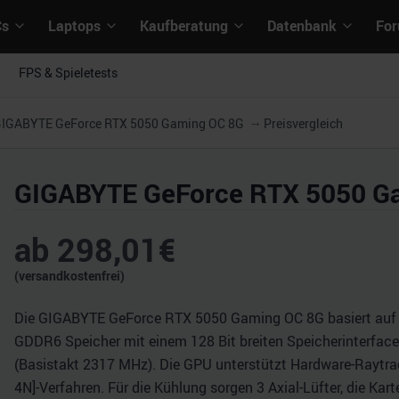
Cs
Laptops
Kaufberatung
Datenbank
Fo
FPS & Spieletests
IGABYTE GeForce RTX 5050 Gaming OC 8G
Preisvergleich
GIGABYTE GeForce RTX 5050 G
ab
298,01
€
(versandkostenfrei)
Die GIGABYTE GeForce RTX 5050 Gaming OC 8G basiert auf de
GDDR6 Speicher mit einem 128 Bit breiten Speicherinterface 
(Basistakt 2317 MHz). Die GPU unterstützt Hardware-Raytrac
4N]-Verfahren. Für die Kühlung sorgen 3 Axial-Lüfter, die Ka