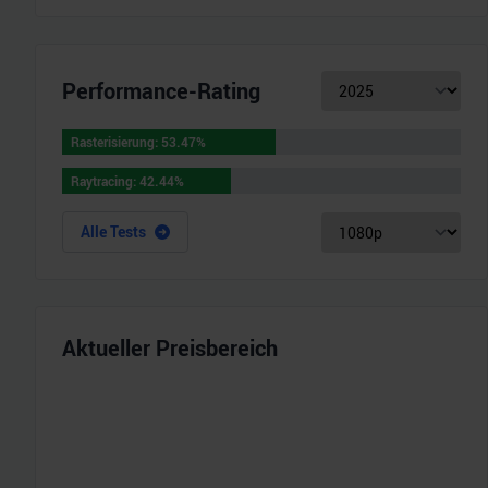
Performance-Rating
Rasterisierung
:
53.47
%
Rasterisierung
:
53.47
%
Raytracing
:
42.44
%
Raytracing
:
42.44
%
Alle Tests
Aktueller Preisbereich