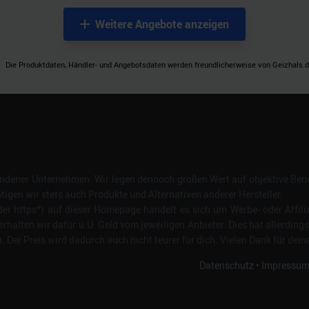
Weitere Angebote anzeigen
Die Produktdaten, Händler- und Angebotsdaten werden freundlicherweise von Geizhals.de
dener Unternehmen. Wir legen dennoch großen Wert auf objektive Beric
gen wir stets auch Produkte und Alternativen anderer Hersteller.
er https*) auf dieser Homepage handelt es sich um Werbe- oder Affili
erhalten wir dafür u.U. Geld vom jeweiligen Anbieter. Dies hat allerding
Der Preis wird dadurch auch nicht teurer für dich. Vielen Dank für dein
Datenschutz
•
Impressu