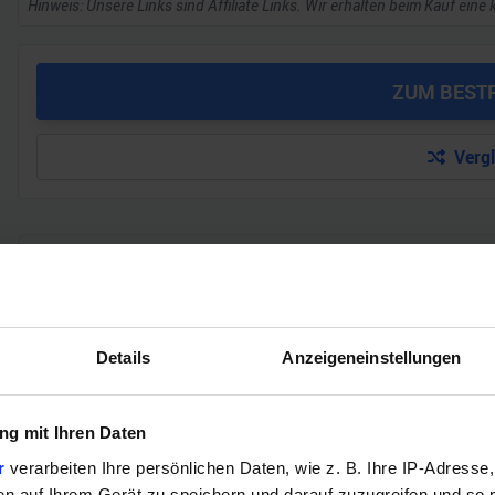
Hinweis: Unsere Links sind Affiliate Links. Wir erhalten beim Kauf eine 
ZUM BEST
Verg
GEWINNSPIEL
Gewinne einen MSI Gaming PC mit RTX 5070 T
Bis zum 21. August hast du die Chance, bei unserem Gewinnspie
Details
Anzeigeneinstellungen
gewinnen. Die Komponenten, den Zusammenbau, die Spiele-Ben
Jetzt teilnehmen!
g mit Ihren Daten
r
verarbeiten Ihre persönlichen Daten, wie z. B. Ihre IP-Adresse,
en auf Ihrem Gerät zu speichern und darauf zuzugreifen und so 