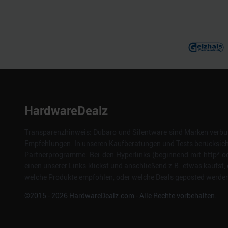
HardwareDealz
Transparenzhinweis: Dubaro und Silentware sind Marken verbun
Empfehlungen. In unseren Kaufberatungen und Tests berücksichti
Partnerprogramme: Bei den Hyperlinks (beginnend mit http* od
einen unserer Links klickst und anschließend z.B. etwas kaufst, 
welche Produkte empfohlen, oder welche Deals geposted werden. 
©2015 -
2026
HardwareDealz.com - Alle Rechte vorbehalten.