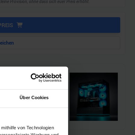
kleine Provision, ohne dass sich euer Preis erhöht.
PREIS
leichen
i!!
l einen MSI Gaming-PC zu
Über Cookies
chmarks und den
 mithilfe von Technologien
personalisierte Werbung und