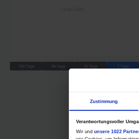
Lade Chart...
180 Tage
90 Tage
30 Tage
7 Tage
Zustimmung
Verantwortungsvoller Umgan
Wir und
unsere 1022 Partne
wie Cookies, um Information