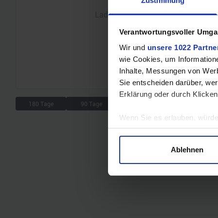
Zustimmung
Lade Chart...
Verantwortungsvoller Umgan
Wir und
unsere 1022 Partne
wie Cookies, um Information
Inhalte, Messungen von Werb
Sie entscheiden darüber, wer
Erklärung oder durch Klicken
180 Tage
90 Tage
30 Tage
7 Tage
Wenn Sie es erlauben, würde
Informationen über Ihre 
Ihr Gerät durch aktives 
Ablehnen
Erfahren Sie mehr darüber, w
Einzelheiten
fest.
Wir verwenden Cookies, um I
und die Zugriffe auf unsere 
Website an unsere Partner fü