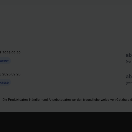
 Daten zusammen, die Sie ihnen bereitgestellt haben oder die s
n.
8.2026 09:20
a
kasse
(ve
8.2026 09:20
a
kasse
(ve
Die Produktdaten, Händler- und Angebotsdaten werden freundlicherweise von Geizhals.de