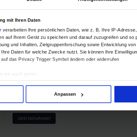
Hinweis: Unsere Links sind Affiliate Links. Wir erhalten beim Kauf eine 
g mit Ihren Daten
ZUM BEST
r
verarbeiten Ihre persönlichen Daten, wie z. B. Ihre IP-Adresse,
en auf Ihrem Gerät zu speichern und darauf zuzugreifen und so 
Verg
ung und Inhalten, Zielgruppenforschung sowie Entwicklung von
 Ihre Daten für welche Zwecke nutzt. Sie können Ihre Einwilligun
 auf das Privacy Trigger Symbol ändern oder widerrufen
n wir auch gerne:
GEWINNSPIEL
geografische Lage erfassen, welche bis auf einige Meter genau 
Gewinne einen MSI Gaming PC mit RTX 5070 T
Scannen nach bestimmten Merkmalen (Fingerprinting) identifizie
Anpassen
Bis zum 21. August hast du die Chance, bei unserem Gewinnspie
ie Ihre persönlichen Daten verarbeitet werden, und legen Sie I
gewinnen. Die Komponenten, den Zusammenbau, die Spiele-Ben
Jetzt teilnehmen!
nhalte und Anzeigen zu personalisieren, Funktionen für soziale
Website zu analysieren. Außerdem geben wir Informationen zu I
r soziale Medien, Werbung und Analysen weiter. Unsere Partner