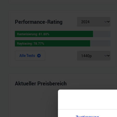
Performance-Rating
Rasterisierung
:
81.80
%
Rasterisierung
:
81.80
%
Raytracing
:
78.77
%
Raytracing
:
78.77
%
Alle Tests
Aktueller Preisbereich