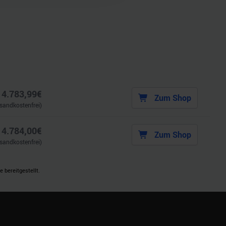
ie im Rahmen Ihrer Nutzung
b
4.783,99
€
Zum Shop
rsandkostenfrei)
b
4.784,00
€
Zum Shop
rsandkostenfrei)
 bereitgestellt.