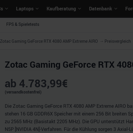
Cs
Laptops
Kaufberatung
Datenbank
Fo
FPS & Spieletests
Zotac Gaming GeForce RTX 4080 AMP Extreme AIRO
Preisvergleich
Zotac Gaming GeForce RTX 40
ab
4.783,99
€
(versandkostenfrei)
Die Zotac Gaming GeForce RTX 4080 AMP Extreme AIRO basier
stehen 16 GB GDDR6X Speicher mit einem 256 Bit breiten Spei
zu 2565 MHz (Basistakt 2205 MHz). Die GPU unterstützt Har
N5P [NVIDIA 4N]-Verfahren. Für die Kühlung sorgen 3 Axial-Lüf