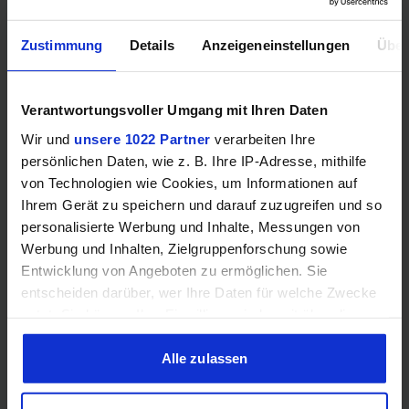
Mehr technische Daten
Zustimmung
Details
Anzeigeneinstellungen
Über
Hinweis: Unsere Links sind Affiliate Links. Wir erhalten beim Kauf
Verantwortungsvoller Umgang mit Ihren Daten
eine kleine Provision, ohne dass sich euer Preis erhöht.
Wir und
unsere 1022 Partner
verarbeiten Ihre
persönlichen Daten, wie z. B. Ihre IP-Adresse, mithilfe
von Technologien wie Cookies, um Informationen auf
ZUM BESTPREIS
Ihrem Gerät zu speichern und darauf zuzugreifen und so
personalisierte Werbung und Inhalte, Messungen von
Vergleichen
Werbung und Inhalten, Zielgruppenforschung sowie
Entwicklung von Angeboten zu ermöglichen. Sie
entscheiden darüber, wer Ihre Daten für welche Zwecke
nutzt. Sie können Ihre Einwilligung jederzeit über die
Cookie-Erklärung oder durch Klicken auf das Privacy
GEWINNSPIEL
Trigger Symbol ändern oder widerrufen
Alle zulassen
Gewinne einen MSI Gaming PC mit RTX 5070
Wenn Sie es erlauben, würden wir auch gerne:
Ti!!