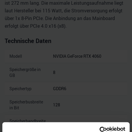
ist 272 mm lang. Die maximale Leistungsaufnahme liegt
laut Hersteller bei 115 Watt, die Stromversorgung erfolgt
über 1x 8-Pin PCIe. Die Anbindung an das Mainboard
erfolgt über PCIe 4.0 x16 (x8).
Technische Daten
Modell
NVIDIA GeForce RTX 4060
Speichergröße in
8
GB
Speichertyp
GDDR6
Speicherbusbreite
128
in Bit
Speicherbandbreite
17
in Gbps