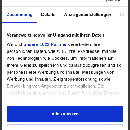
Mehr technische Daten
Zustimmung
Details
Anzeigeneinstellungen
Über
Hinweis: Unsere Links sind Affiliate Links. Wir erhalten beim Kauf
Verantwortungsvoller Umgang mit Ihren Daten
eine kleine Provision, ohne dass sich euer Preis erhöht.
Wir und
unsere 1022 Partner
verarbeiten Ihre
persönlichen Daten, wie z. B. Ihre IP-Adresse, mithilfe
von Technologien wie Cookies, um Informationen auf
ZUM BESTPREIS
Ihrem Gerät zu speichern und darauf zuzugreifen und so
personalisierte Werbung und Inhalte, Messungen von
Vergleichen
Werbung und Inhalten, Zielgruppenforschung sowie
Entwicklung von Angeboten zu ermöglichen. Sie
entscheiden darüber, wer Ihre Daten für welche Zwecke
nutzt. Sie können Ihre Einwilligung jederzeit über die
Cookie-Erklärung oder durch Klicken auf das Privacy
GEWINNSPIEL
Trigger Symbol ändern oder widerrufen
Alle zulassen
Gewinne einen MSI Gaming PC mit RTX 5070
Wenn Sie es erlauben, würden wir auch gerne:
Ti!!