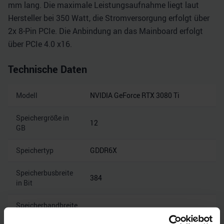
mm lang. Die maximale Leistungsaufnahme liegt laut
Hersteller bei 350 Watt, die Stromversorgung erfolgt über
2x 8-Pin PCIe. Die Anbindung an das Mainboard erfolgt
über PCIe 4.0 x16.
Technische Daten
Modell
NVIDIA GeForce RTX 3080 Ti
Speichergröße in
12
GB
Speichertyp
GDDR6X
Speicherbusbreite
384
in Bit
Speicherbandbreite
19
in Gbps