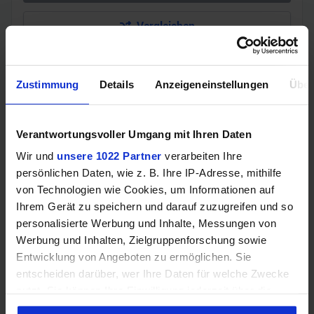
Vergleichen
Zustimmung
Details
Anzeigeneinstellungen
Über
GEWINNSPIEL
Gewinne einen MSI Gaming PC mit RTX 5070
Verantwortungsvoller Umgang mit Ihren Daten
Ti!!
Wir und
unsere 1022 Partner
verarbeiten Ihre
Bis zum 21. August hast du die Chance, bei unserem
persönlichen Daten, wie z. B. Ihre IP-Adresse, mithilfe
Gewinnspiel einen MSI Gaming-PC zu gewinnen. Die
von Technologien wie Cookies, um Informationen auf
Komponenten, den Zusammenbau, die Spiele-Benchmarks
Ihrem Gerät zu speichern und darauf zuzugreifen und so
und den
personalisierte Werbung und Inhalte, Messungen von
Werbung und Inhalten, Zielgruppenforschung sowie
Jetzt teilnehmen!
Entwicklung von Angeboten zu ermöglichen. Sie
entscheiden darüber, wer Ihre Daten für welche Zwecke
nutzt. Sie können Ihre Einwilligung jederzeit über die
Cookie-Erklärung oder durch Klicken auf das Privacy