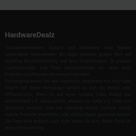
weiteren Daten zusammen, die Sie ihnen bereitgestellt
haben oder die sie im Rahmen Ihrer Nutzung der Dienste
gesammelt haben.
HardwareDealz
Transparenzhinweis: Dubaro und Silentware sind Marken
verbundener Unternehmen. Wir legen dennoch großen Wert auf
objektive Berichterstattung und faire Empfehlungen. In unseren
Kaufberatungen und Tests berücksichtigen wir stets auch
Produkte und Alternativen anderer Hersteller.
Partnerprogramme: Bei den Hyperlinks (beginnend mit http* oder
https*) auf dieser Homepage handelt es sich um Werbe- oder
Affiliate-Links. Wenn Du auf einen unserer Links klickst und
anschließend z.B. etwas kaufst, erhalten wir dafür u.U. Geld vom
jeweiligen Anbieter. Dies hat allerdings keinen Einfluss darauf
welche Produkte empfohlen, oder welche Deals geposted werden.
Der Preis wird dadurch auch nicht teurer für dich. Vielen Dank für
deine Unterstützung.