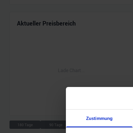
Aktueller Preisbereich
Lade Chart...
Zustimmung
180 Tage
90 Tage
30 Tage
7 Tage