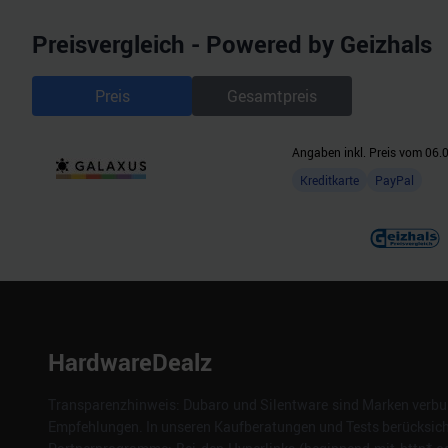
Preisvergleich - Powered by Geizhals
Preis
Gesamtpreis
Angaben inkl. Preis vom
06.
Kreditkarte
PayPal
HardwareDealz
Transparenzhinweis: Dubaro und Silentware sind Marken verbun
Empfehlungen. In unseren Kaufberatungen und Tests berücksichti