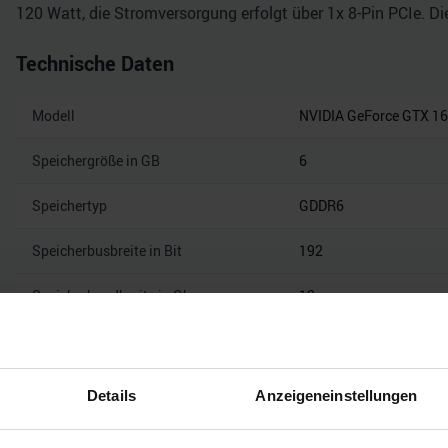
120 Watt, die Stromversorgung erfolgt über 1x 8-Pin PCIe. D
Technische Daten
Modell
NVIDIA GeForce GTX 16
Speichergröße in GB
6
Speichertyp
GDDR6
Speicherbusbreite in Bit
192
Speicherbandbreite in Gbps
12
Mehr technisc
Details
Anzeigeneinstellungen
Hinweis: Unsere Links sind Affiliate Links. Wir erhalten beim Kauf eine 