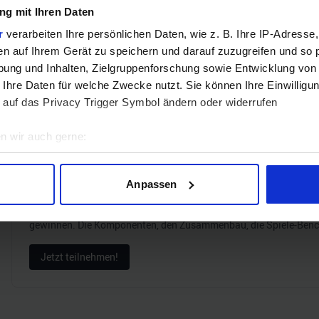
g mit Ihren Daten
r
verarbeiten Ihre persönlichen Daten, wie z. B. Ihre IP-Adresse,
ZUM BEST
en auf Ihrem Gerät zu speichern und darauf zuzugreifen und so 
ung und Inhalten, Zielgruppenforschung sowie Entwicklung von
Verg
 Ihre Daten für welche Zwecke nutzt. Sie können Ihre Einwilligun
 auf das Privacy Trigger Symbol ändern oder widerrufen
n wir auch gerne:
geografische Lage erfassen, welche bis auf einige Meter genau 
GEWINNSPIEL
Scannen nach bestimmten Merkmalen (Fingerprinting) identifizie
Gewinne einen MSI Gaming PC mit RTX 5070 T
Anpassen
ie Ihre persönlichen Daten verarbeitet werden, und legen Sie I
Bis zum 21. August hast du die Chance, bei unserem Gewinnspie
gewinnen. Die Komponenten, den Zusammenbau, die Spiele-Ben
nhalte und Anzeigen zu personalisieren, Funktionen für soziale
Jetzt teilnehmen!
Website zu analysieren. Außerdem geben wir Informationen zu I
r soziale Medien, Werbung und Analysen weiter. Unsere Partner
 Daten zusammen, die Sie ihnen bereitgestellt haben oder die s
n.