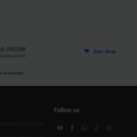
ab
359,00
€
Zum Shop
rsandkostenfrei)
 bereitgestellt.
Follow us
hterstattung und faire