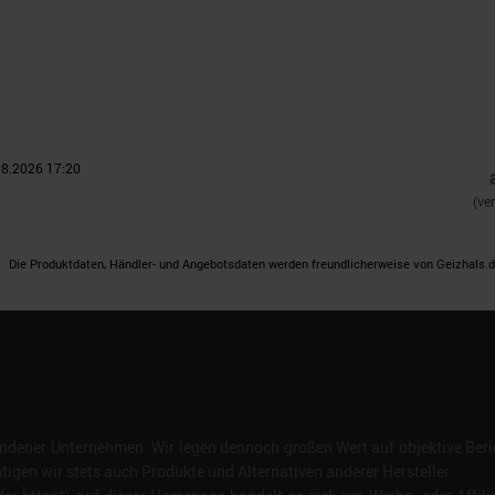
08.2026 17:20
(ve
Die Produktdaten, Händler- und Angebotsdaten werden freundlicherweise von Geizhals.de
dener Unternehmen. Wir legen dennoch großen Wert auf objektive Beric
gen wir stets auch Produkte und Alternativen anderer Hersteller.