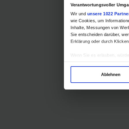
Verantwortungsvoller Umgan
Wir und
unsere 1022 Partne
wie Cookies, um Information
Inhalte, Messungen von Werb
Sie entscheiden darüber, wer
Erklärung oder durch Klicken
Wenn Sie es erlauben, würde
Informationen über Ihre 
Ihr Gerät durch aktives 
Ablehnen
Erfahren Sie mehr darüber, w
Einzelheiten
fest.
Wir verwenden Cookies, um I
und die Zugriffe auf unsere 
Website an unsere Partner fü
möglicherweise mit weiteren
der Dienste gesammelt habe