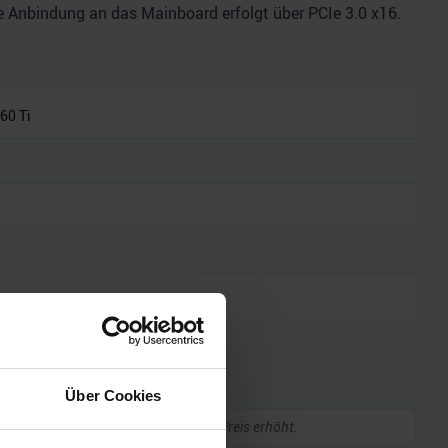
ie Anbindung an das Mainboard erfolgt über PCIe 3.0 x16.
60 Ti
he Daten
Über Cookies
kleine Provision, ohne dass sich euer Preis erhöht.