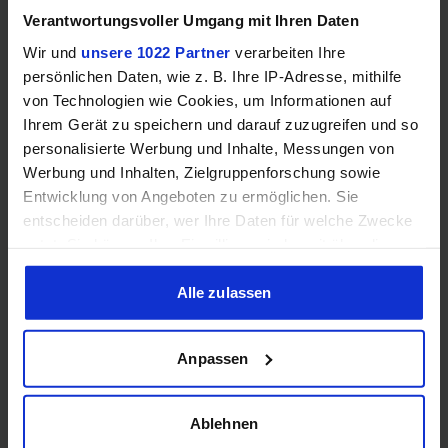
Verantwortungsvoller Umgang mit Ihren Daten
GEWINNSPIEL
Wir und
unsere 1022 Partner
verarbeiten Ihre
persönlichen Daten, wie z. B. Ihre IP-Adresse, mithilfe
Gewinne einen MSI Gaming PC mit RTX 5070
von Technologien wie Cookies, um Informationen auf
Ti!!
Ihrem Gerät zu speichern und darauf zuzugreifen und so
Bis zum 21. August hast du die Chance, bei unserem
personalisierte Werbung und Inhalte, Messungen von
Gewinnspiel einen MSI Gaming-PC zu gewinnen. Die
Werbung und Inhalten, Zielgruppenforschung sowie
Komponenten, den Zusammenbau, die Spiele-Benchmarks
Entwicklung von Angeboten zu ermöglichen. Sie
und den
entscheiden darüber, wer Ihre Daten für welche Zwecke
nutzt. Sie können Ihre Einwilligung jederzeit über die
Jetzt teilnehmen!
Cookie-Erklärung oder durch Klicken auf das Privacy
Trigger Symbol ändern oder widerrufen
Alle zulassen
Wenn Sie es erlauben, würden wir auch gerne:
Anpassen
Informationen über Ihre geografische Lage erfassen,
welche bis auf einige Meter genau sein können
Performance-Rating
Ihr Gerät durch aktives Scannen nach bestimmten
Ablehnen
Merkmalen (Fingerprinting) identifizieren
Rasterisierung
:
67.94
%