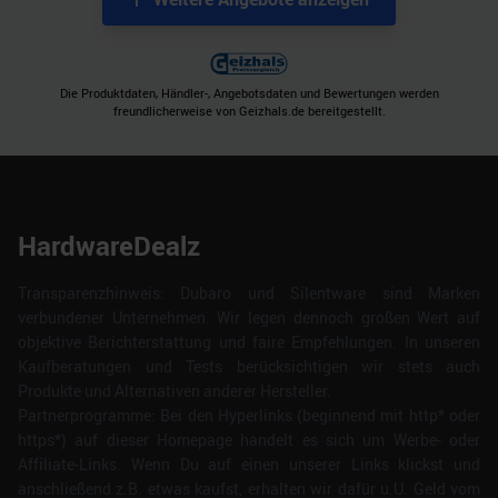
Die Produktdaten, Händler-, Angebotsdaten und Bewertungen werden
freundlicherweise von Geizhals.de bereitgestellt.
HardwareDealz
Transparenzhinweis: Dubaro und Silentware sind Marken
verbundener Unternehmen. Wir legen dennoch großen Wert auf
objektive Berichterstattung und faire Empfehlungen. In unseren
Kaufberatungen und Tests berücksichtigen wir stets auch
Produkte und Alternativen anderer Hersteller.
Partnerprogramme: Bei den Hyperlinks (beginnend mit http* oder
https*) auf dieser Homepage handelt es sich um Werbe- oder
Affiliate-Links. Wenn Du auf einen unserer Links klickst und
anschließend z.B. etwas kaufst, erhalten wir dafür u.U. Geld vom