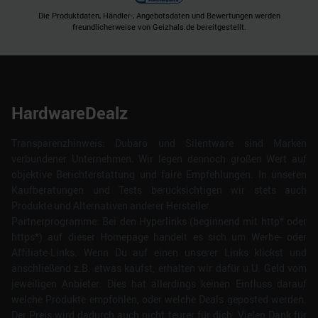
Die Produktdaten, Händler-, Angebotsdaten und Bewertungen werden
freundlicherweise von Geizhals.de bereitgestellt.
HardwareDealz
Transparenzhinweis: Dubaro und Silentware sind Marken
verbundener Unternehmen. Wir legen dennoch großen Wert auf
objektive Berichterstattung und faire Empfehlungen. In unseren
Kaufberatungen und Tests berücksichtigen wir stets auch
Produkte und Alternativen anderer Hersteller.
Partnerprogramme: Bei den Hyperlinks (beginnend mit http* oder
https*) auf dieser Homepage handelt es sich um Werbe- oder
Affiliate-Links. Wenn Du auf einen unserer Links klickst und
anschließend z.B. etwas kaufst, erhalten wir dafür u.U. Geld vom
jeweiligen Anbieter. Dies hat allerdings keinen Einfluss darauf
welche Produkte empfohlen, oder welche Deals geposted werden.
Der Preis wird dadurch auch nicht teurer für dich. Vielen Dank für