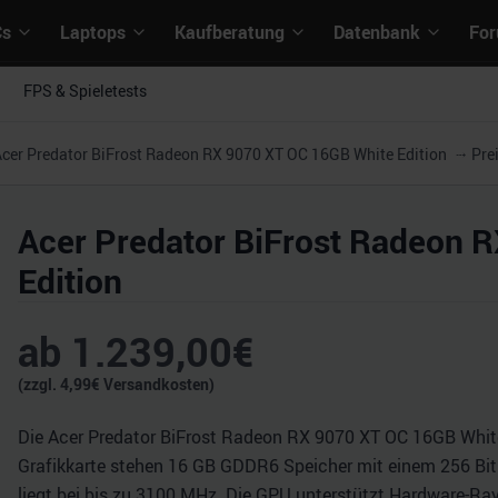
Cs
Laptops
Kaufberatung
Datenbank
Fo
FPS & Spieletests
cer Predator BiFrost Radeon RX 9070 XT OC 16GB White Edition
Pre
Acer Predator BiFrost Radeon 
Edition
ab
1.239,00
€
(zzgl.
4,99
€ Versandkosten)
Die Acer Predator BiFrost Radeon RX 9070 XT OC 16GB White 
Grafikkarte stehen 16 GB GDDR6 Speicher mit einem 256 Bit 
liegt bei bis zu 3100 MHz. Die GPU unterstützt Hardware-Ray