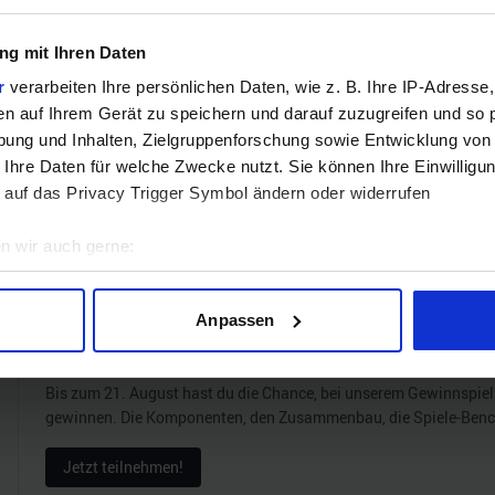
Hinweis: Unsere Links sind Affiliate Links. Wir erhalten beim Kauf eine 
g mit Ihren Daten
r
verarbeiten Ihre persönlichen Daten, wie z. B. Ihre IP-Adresse,
en auf Ihrem Gerät zu speichern und darauf zuzugreifen und so 
ZUM BEST
ung und Inhalten, Zielgruppenforschung sowie Entwicklung von
 Ihre Daten für welche Zwecke nutzt. Sie können Ihre Einwilligun
 auf das Privacy Trigger Symbol ändern oder widerrufen
Verg
n wir auch gerne:
geografische Lage erfassen, welche bis auf einige Meter genau 
Scannen nach bestimmten Merkmalen (Fingerprinting) identifizie
GEWINNSPIEL
Anpassen
ie Ihre persönlichen Daten verarbeitet werden, und legen Sie I
Gewinne einen MSI Gaming PC mit RTX 5070 T
Bis zum 21. August hast du die Chance, bei unserem Gewinnspie
nhalte und Anzeigen zu personalisieren, Funktionen für soziale
gewinnen. Die Komponenten, den Zusammenbau, die Spiele-Ben
Website zu analysieren. Außerdem geben wir Informationen zu I
Jetzt teilnehmen!
r soziale Medien, Werbung und Analysen weiter. Unsere Partner
 Daten zusammen, die Sie ihnen bereitgestellt haben oder die s