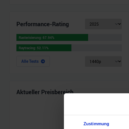
Performance-Rating
Rasterisierung
:
67.94
%
Rasterisierung
:
67.94
%
Raytracing
:
52.11
%
Raytracing
:
52.11
%
Alle Tests
Aktueller Preisbereich
Zustimmung