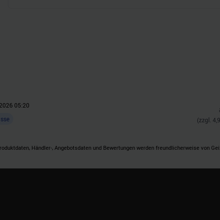
n.
2026 05:20
asse
(zzgl.
4,
roduktdaten, Händler-, Angebotsdaten und Bewertungen werden freundlicherweise von Geizh