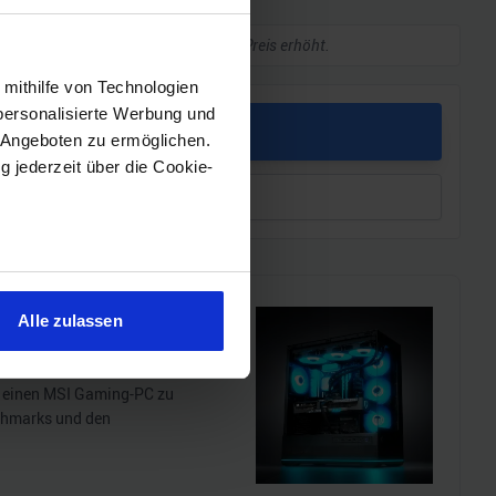
kleine Provision, ohne dass sich euer Preis erhöht.
 mithilfe von Technologien
personalisierte Werbung und
PREIS
 Angeboten zu ermöglichen.
g jederzeit über die Cookie-
leichen
sein können
ren
Alle zulassen
hre Präferenzen im
Abschnitt
i!!
l einen MSI Gaming-PC zu
 Medien anbieten zu können
chmarks und den
hrer Verwendung unserer
 führen diese Informationen
ie im Rahmen Ihrer Nutzung