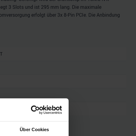
belegt 3 Slots und ist 295 mm lang. Die maximale
romversorgung erfolgt über 3x 8-Pin PCIe. Die Anbindung
XT
he Daten
Über Cookies