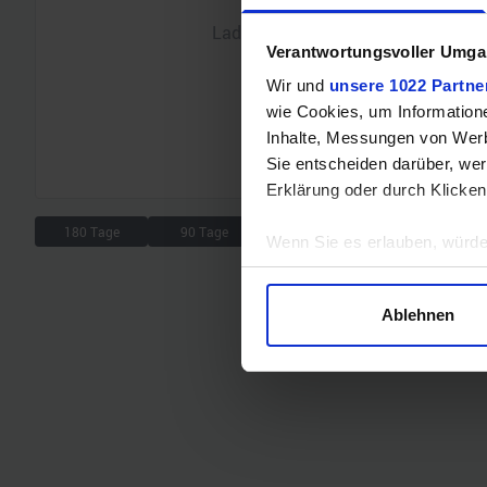
Lade Chart...
Verantwortungsvoller Umgan
Wir und
unsere 1022 Partne
wie Cookies, um Information
Inhalte, Messungen von Werb
Sie entscheiden darüber, wer
Erklärung oder durch Klicken
180 Tage
90 Tage
30 Tage
7 Tage
Wenn Sie es erlauben, würde
Informationen über Ihre 
Ihr Gerät durch aktives 
Ablehnen
Erfahren Sie mehr darüber, w
Einzelheiten
fest.
Wir verwenden Cookies, um I
und die Zugriffe auf unsere 
Website an unsere Partner fü
möglicherweise mit weiteren