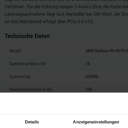
Verfahren. Für die Kühlung sorgen 3 Axial-Lüfter, die Karte 
Leistungsaufnahme liegt laut Hersteller bei 340 Watt, die St
an das Mainboard erfolgt über PCIe 5.0 x16.
Technische Daten
Modell
AMD Radeon RX 9070 
Speichergröße in GB
16
Speichertyp
GDDR6
Speicherbusbreite in Bit
256
Speicherbandbreite in Gbps
20
Mehr technisc
Details
Anzeigeneinstellungen