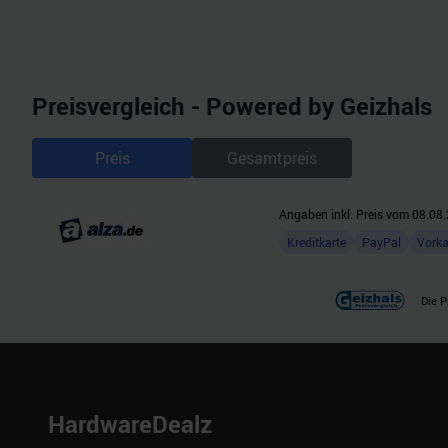
der Dienste gesammelt habe
Preisvergleich - Powered by Geizhals
Preis
Gesamtpreis
Angaben inkl. Preis vom
08.08.
Kreditkarte
PayPal
Vork
Die P
HardwareDealz