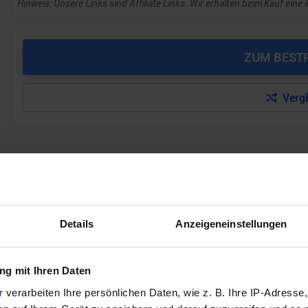
Hinweis: Unsere Links sind Affiliate Links. Wir erhalten beim Kauf eine 
ZUM BEST
Verg
GEWINNSPIEL
Gewinne einen MSI Gaming PC mit RTX 5070 T
Bis zum 21. August hast du die Chance, bei unserem Gewinnspie
Details
Anzeigeneinstellungen
gewinnen. Die Komponenten, den Zusammenbau, die Spiele-Ben
Jetzt teilnehmen!
g mit Ihren Daten
r
verarbeiten Ihre persönlichen Daten, wie z. B. Ihre IP-Adresse,