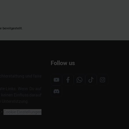
 bereitgestellt.
Follow us
hterstattung und faire
ate-Links. Wenn Du auf
s keinen Einfluss darauf
e Unterstützung.
m
•
Cookie Einstellungen