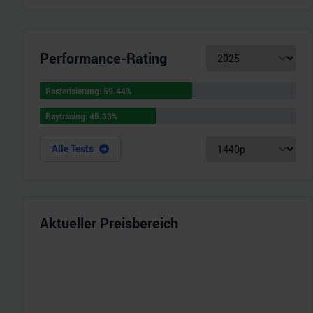
Performance-Rating
Rasterisierung
:
59.44
%
Rasterisierung
:
59.44
%
Raytracing
:
45.33
%
Raytracing
:
45.33
%
Alle Tests
Aktueller Preisbereich