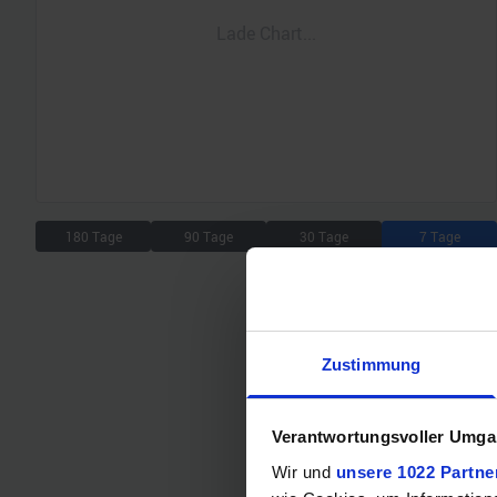
Lade Chart...
180 Tage
90 Tage
30 Tage
7 Tage
Zustimmung
Verantwortungsvoller Umgan
Wir und
unsere 1022 Partne