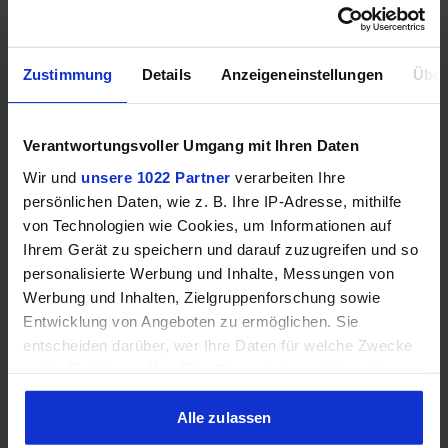
Hinweis: Unsere Links sind Affiliate Links. Wir erhalten beim Kauf
eine kleine Provision, ohne dass sich euer Preis erhöht.
Zustimmung
Details
Anzeigeneinstellungen
Über
Verantwortungsvoller Umgang mit Ihren Daten
ZUM BESTPREIS
Wir und
unsere 1022 Partner
verarbeiten Ihre
persönlichen Daten, wie z. B. Ihre IP-Adresse, mithilfe
Vergleichen
von Technologien wie Cookies, um Informationen auf
Ihrem Gerät zu speichern und darauf zuzugreifen und so
personalisierte Werbung und Inhalte, Messungen von
Werbung und Inhalten, Zielgruppenforschung sowie
GEWINNSPIEL
Entwicklung von Angeboten zu ermöglichen. Sie
entscheiden darüber, wer Ihre Daten für welche Zwecke
Gewinne einen MSI Gaming PC mit RTX 5070
nutzt. Sie können Ihre Einwilligung jederzeit über die
Ti!!
Cookie-Erklärung oder durch Klicken auf das Privacy
Bis zum 21. August hast du die Chance, bei unserem
Trigger Symbol ändern oder widerrufen
Alle zulassen
Gewinnspiel einen MSI Gaming-PC zu gewinnen. Die