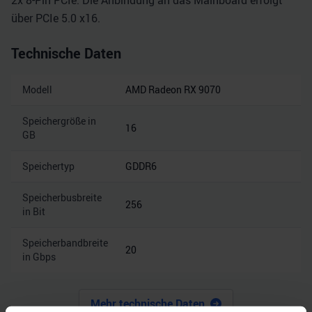
2x 8-Pin PCIe. Die Anbindung an das Mainboard erfolgt
über PCIe 5.0 x16.
Technische Daten
Modell
AMD Radeon RX 9070
Speichergröße in
16
GB
Speichertyp
GDDR6
Speicherbusbreite
256
in Bit
Speicherbandbreite
20
in Gbps
Mehr technische Daten