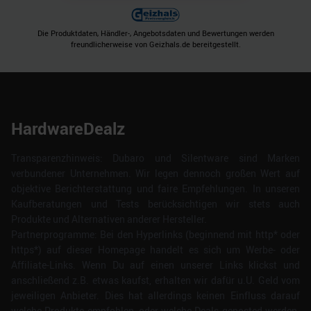
Die Produktdaten, Händler-, Angebotsdaten und Bewertungen werden
freundlicherweise von Geizhals.de bereitgestellt.
HardwareDealz
Transparenzhinweis: Dubaro und Silentware sind Marken
verbundener Unternehmen. Wir legen dennoch großen Wert auf
objektive Berichterstattung und faire Empfehlungen. In unseren
Kaufberatungen und Tests berücksichtigen wir stets auch
Produkte und Alternativen anderer Hersteller.
Partnerprogramme: Bei den Hyperlinks (beginnend mit http* oder
https*) auf dieser Homepage handelt es sich um Werbe- oder
Affiliate-Links. Wenn Du auf einen unserer Links klickst und
anschließend z.B. etwas kaufst, erhalten wir dafür u.U. Geld vom
jeweiligen Anbieter. Dies hat allerdings keinen Einfluss darauf
welche Produkte empfohlen, oder welche Deals geposted werden.